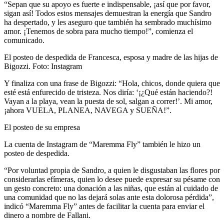
“Sepan que su apoyo es fuerte e indispensable, ¡así que por favor,
sigan así! Todos estos mensajes demuestran la energía que Sandro
ha despertado, y les aseguro que también ha sembrado muchísimo
amor. ¡Tenemos de sobra para mucho tiempo!”, comienza el
comunicado.
El posteo de despedida de Francesca, esposa y madre de las hijas de
Bigozzi. Foto: Instagram
Y finaliza con una frase de Bigozzi: “Hola, chicos, donde quiera que
esté está enfurecido de tristeza. Nos diría: ‘¡¿Qué están haciendo?!
Vayan a la playa, vean la puesta de sol, salgan a correr!’. Mi amor,
¡ahora VUELA, PLANEA, NAVEGA y SUEÑA!”.
El posteo de su empresa
La cuenta de Instagram de “Maremma Fly” también le hizo un
posteo de despedida.
“Por voluntad propia de Sandro, a quien le disgustaban las flores por
considerarlas efímeras, quien lo desee puede expresar su pésame con
un gesto concreto: una donación a las niñas, que están al cuidado de
una comunidad que no las dejará solas ante esta dolorosa pérdida”,
indicó “Maremma Fly” antes de facilitar la cuenta para enviar el
dinero a nombre de Fallani.