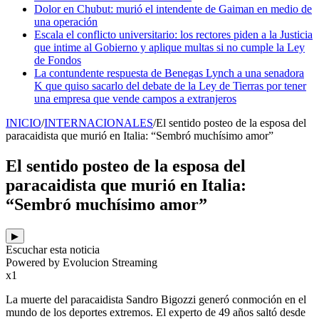
Dolor en Chubut: murió el intendente de Gaiman en medio de
una operación
Escala el conflicto universitario: los rectores piden a la Justicia
que intime al Gobierno y aplique multas si no cumple la Ley
de Fondos
La contundente respuesta de Benegas Lynch a una senadora
K que quiso sacarlo del debate de la Ley de Tierras por tener
una empresa que vende campos a extranjeros
INICIO
/
INTERNACIONALES
/
El sentido posteo de la esposa del
paracaidista que murió en Italia: “Sembró muchísimo amor”
El sentido posteo de la esposa del
paracaidista que murió en Italia:
“Sembró muchísimo amor”
▶
Escuchar esta noticia
Powered by Evolucion Streaming
x1
La muerte del paracaidista Sandro Bigozzi generó conmoción en el
mundo de los deportes extremos. El experto de 49 años saltó desde