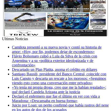
Ultimas Noticias
Camilota presentó a su nueva novia y contó su historia de
amor: «Hoy, por fin, podemos dejar de escondernos»
Flávio Bolsonaro culpó a Lula da Silva de la crisis con
Argentina y a su «política exterior ideologizada y de
confrontación»
Descartado un Plan Platita, asoma el crédito en dólares
Santiago Bausili, presidente del Banco Central, coincide con
Luis Caputo y descarta un rescate a los morosos: «Seguimos
viendo esto como una conversación entre privados»
«Yo tenía mi propia droga, creo que me la habían regalado»:
qué declaró Candela Arizaga ante la justicia
Declaró el enfermero que fue el último en ver con vida a
Maradona: «Descansaba en buena forma»
Juicio por Loan: un perito confirmó que había rastros del nene
en los autos de dos de los acusados