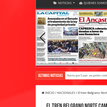
NOTICIAS
QUIENES SOMO
Ultimas Noticias
Juicio por Loan: un perito conf
INICIO
/
NACIONALES
/
El tren Belgrano Nor
El tren Belgrano Norte cam