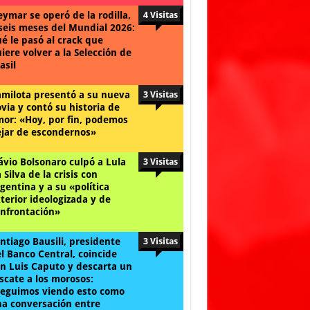
ymar se operó de la rodilla,
4 Visitas
seis meses del Mundial 2026:
é le pasó al crack que
iere volver a la Selección de
asil
milota presentó a su nueva
3 Visitas
via y contó su historia de
or: «Hoy, por fin, podemos
jar de escondernos»
ávio Bolsonaro culpó a Lula
3 Visitas
 Silva de la crisis con
gentina y a su «política
terior ideologizada y de
nfrontación»
ntiago Bausili, presidente
3 Visitas
l Banco Central, coincide
n Luis Caputo y descarta un
scate a los morosos:
eguimos viendo esto como
a conversación entre