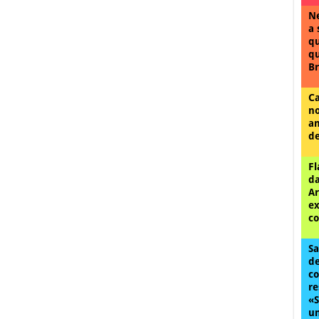
Ne
a 
qu
qu
Br
Ca
no
am
de
Fl
da
Ar
ex
co
Sa
de
co
re
«S
un