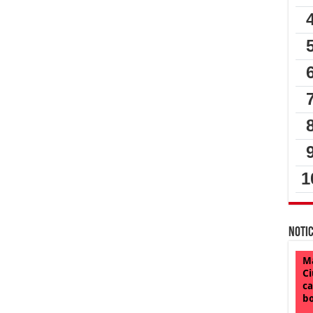
Notic
Ma
Ci
ca
bo