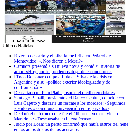
Ultimas Noticias
River lo descartó y el pibe Jaime brilla en Peñarol de
Montevideo: «¿Nos dieron a Messi?»
Camilota presentó a su nueva novia y contó su historia de
amor: «Hoy, por fin, podemos dejar de escondernos»
Flávio Bolsonaro culpó a Lula da Silva de la crisis con
Argentina y a su «política exterior ideologizada y de
confrontación»
Descartado un Plan Platita, asoma el crédito en dólares
Santiago Bausili, presidente del Banco Central, coincide con
Luis Caputo y descarta un rescate a los morosos: «Seguimos
viendo esto como una conversación entre privados»
Declaró el enfermero que fue el último en ver con vida a
Maradona: «Descansaba en buena forma»
Juicio por Loan: un perito confirmó que había rastros del nene
en los autos de dos de los acusados