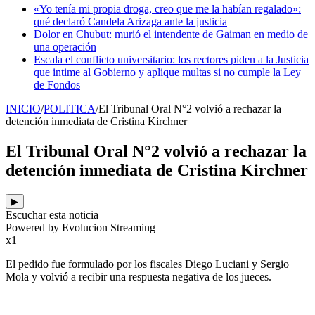
«Yo tenía mi propia droga, creo que me la habían regalado»:
qué declaró Candela Arizaga ante la justicia
Dolor en Chubut: murió el intendente de Gaiman en medio de
una operación
Escala el conflicto universitario: los rectores piden a la Justicia
que intime al Gobierno y aplique multas si no cumple la Ley
de Fondos
INICIO
/
POLITICA
/
El Tribunal Oral N°2 volvió a rechazar la
detención inmediata de Cristina Kirchner
El Tribunal Oral N°2 volvió a rechazar la
detención inmediata de Cristina Kirchner
▶
Escuchar esta noticia
Powered by Evolucion Streaming
x1
El pedido fue formulado por los fiscales Diego Luciani y Sergio
Mola y volvió a recibir una respuesta negativa de los jueces.