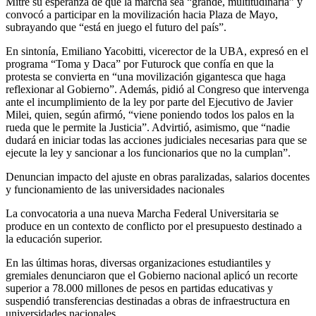
Mitre su esperanza de que la marcha sea “grande, multitudinaria” y
convocó a participar en la movilización hacia Plaza de Mayo,
subrayando que “está en juego el futuro del país”.
En sintonía, Emiliano Yacobitti, vicerector de la UBA, expresó en el
programa “Toma y Daca” por Futurock que confía en que la
protesta se convierta en “una movilización gigantesca que haga
reflexionar al Gobierno”. Además, pidió al Congreso que intervenga
ante el incumplimiento de la ley por parte del Ejecutivo de Javier
Milei, quien, según afirmó, “viene poniendo todos los palos en la
rueda que le permite la Justicia”. Advirtió, asimismo, que “nadie
dudará en iniciar todas las acciones judiciales necesarias para que se
ejecute la ley y sancionar a los funcionarios que no la cumplan”.
Denuncian impacto del ajuste en obras paralizadas, salarios docentes
y funcionamiento de las universidades nacionales
La convocatoria a una nueva Marcha Federal Universitaria se
produce en un contexto de conflicto por el presupuesto destinado a
la educación superior.
En las últimas horas, diversas organizaciones estudiantiles y
gremiales denunciaron que el Gobierno nacional aplicó un recorte
superior a 78.000 millones de pesos en partidas educativas y
suspendió transferencias destinadas a obras de infraestructura en
universidades nacionales.