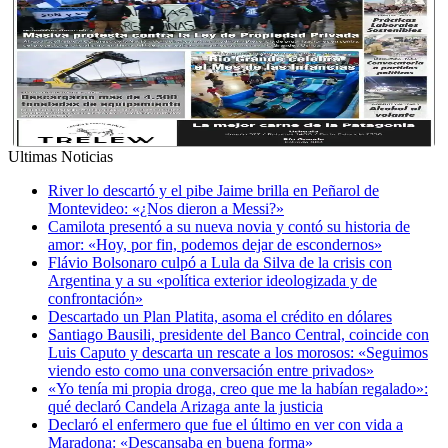
Ultimas Noticias
River lo descartó y el pibe Jaime brilla en Peñarol de
Montevideo: «¿Nos dieron a Messi?»
Camilota presentó a su nueva novia y contó su historia de
amor: «Hoy, por fin, podemos dejar de escondernos»
Flávio Bolsonaro culpó a Lula da Silva de la crisis con
Argentina y a su «política exterior ideologizada y de
confrontación»
Descartado un Plan Platita, asoma el crédito en dólares
Santiago Bausili, presidente del Banco Central, coincide con
Luis Caputo y descarta un rescate a los morosos: «Seguimos
viendo esto como una conversación entre privados»
«Yo tenía mi propia droga, creo que me la habían regalado»:
qué declaró Candela Arizaga ante la justicia
Declaró el enfermero que fue el último en ver con vida a
Maradona: «Descansaba en buena forma»