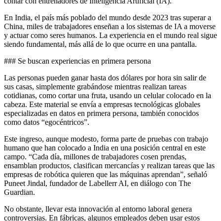
contar con entrenadores de Inteligencia Artificial (IA).
En India, el país más poblado del mundo desde 2023 tras superar a
China, miles de trabajadores enseñan a los sistemas de IA a moverse
y actuar como seres humanos. La experiencia en el mundo real sigue
siendo fundamental, más allá de lo que ocurre en una pantalla.
### Se buscan experiencias en primera persona
Las personas pueden ganar hasta dos dólares por hora sin salir de
sus casas, simplemente grabándose mientras realizan tareas
cotidianas, como cortar una fruta, usando un celular colocado en la
cabeza. Este material se envía a empresas tecnológicas globales
especializadas en datos en primera persona, también conocidos
como datos “egocéntricos”.
Este ingreso, aunque modesto, forma parte de pruebas con trabajo
humano que han colocado a India en una posición central en este
campo. “Cada día, millones de trabajadores cosen prendas,
ensamblan productos, clasifican mercancías y realizan tareas que las
empresas de robótica quieren que las máquinas aprendan”, señaló
Puneet Jindal, fundador de Labellerr AI, en diálogo con The
Guardian.
No obstante, llevar esta innovación al entorno laboral genera
controversias. En fábricas, algunos empleados deben usar estos