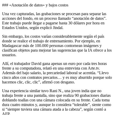
### «Anotación de datos» y bajos costos
Una vez capturadas, las grabaciones se procesan para separar las
acciones del fondo, en un proceso llamado “anotación de datos”.
Este trabajo puede llegar a pagarse hasta 30 dólares por hora en
Estados Unidos, según explicó Jindal.
Sin embargo, los costos varían considerablemente según el país
donde se realice el trabajo de entrenamiento. Por ejemplo, en
Madagascar más de 100.000 personas contornean imágenes y
clasifican objetos para mejorar las sugerencias que la IA ofrece a los
usuarios.
Allí, el trabajador David gana apenas un euro por cada tres horas
frente a su computadora, relató en una entrevista con Arte.tv.
Además del bajo salario, la precariedad laboral se acentúa. “Llevo
cinco años con contratos precarios… y es muy aburrido porque solo
hacemos clic, clic, clic”, afirmó con desgano.
Una experiencia similar tuvo Rani N., una joven india que no
trabaja frente a una pantalla, sino que realiza 90 grabaciones diarias
doblando toallas con una cámara colocada en su frente. Cada toma
dura cuatro minutos y, aunque lo considera “tolerable”, siente como
si “siempre tuviera una cámara atada a la cabeza”, según contó a
AFP.