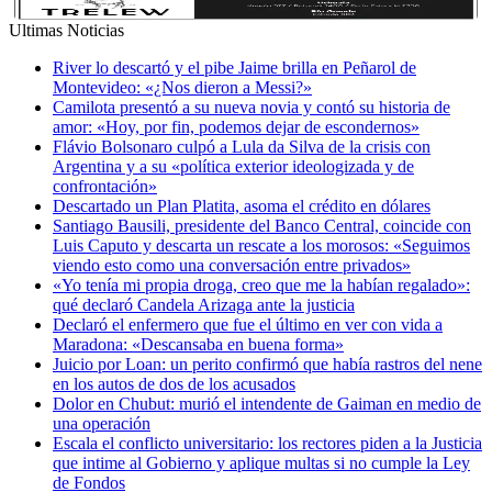
Ultimas Noticias
River lo descartó y el pibe Jaime brilla en Peñarol de
Montevideo: «¿Nos dieron a Messi?»
Camilota presentó a su nueva novia y contó su historia de
amor: «Hoy, por fin, podemos dejar de escondernos»
Flávio Bolsonaro culpó a Lula da Silva de la crisis con
Argentina y a su «política exterior ideologizada y de
confrontación»
Descartado un Plan Platita, asoma el crédito en dólares
Santiago Bausili, presidente del Banco Central, coincide con
Luis Caputo y descarta un rescate a los morosos: «Seguimos
viendo esto como una conversación entre privados»
«Yo tenía mi propia droga, creo que me la habían regalado»:
qué declaró Candela Arizaga ante la justicia
Declaró el enfermero que fue el último en ver con vida a
Maradona: «Descansaba en buena forma»
Juicio por Loan: un perito confirmó que había rastros del nene
en los autos de dos de los acusados
Dolor en Chubut: murió el intendente de Gaiman en medio de
una operación
Escala el conflicto universitario: los rectores piden a la Justicia
que intime al Gobierno y aplique multas si no cumple la Ley
de Fondos