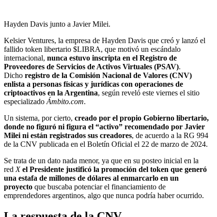
Hayden Davis junto a Javier Milei.
Kelsier Ventures, la empresa de Hayden Davis que creó y lanzó el
fallido token libertario $LIBRA, que motivó un escándalo
internacional,
nunca estuvo inscripta en el Registro de
Proveedores de Servicios de Activos Virtuales (PSAV)
.
Dicho
registro de la Comisión Nacional de Valores (CNV)
enlista a personas físicas y jurídicas con operaciones de
criptoactivos en la Argentina
, según reveló este viernes el sitio
especializado
Ámbito.com
.
Un sistema, por cierto,
creado por el propio Gobierno libertario,
donde no figuró ni figura el “activo” recomendado por Javier
Milei ni están registrados sus creadores
, de acuerdo a la RG 994
de la CNV publicada en el Boletín Oficial el 22 de marzo de 2024.
Se trata de un dato nada menor, ya que en su posteo inicial en la
red
X
el Presidente justificó la promoción del token que generó
una estafa de millones de dólares al enmarcarlo en un
proyecto
que buscaba potenciar el financiamiento de
emprendedores argentinos, algo que nunca podría haber ocurrido.
La respuesta de la CNV