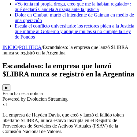
«Yo tenía mi propia droga, creo que me la habían regalado»:
qué declaró Candela Arizaga ante la justicia
Dolor en Chubut: murió el intendente de Gaiman en medio de
una operación
Escala el conflicto universitario: los rectores piden a la Justicia
que intime al Gobierno y aplique multas si no cumple la Ley
de Fondos
INICIO
/
POLITICA
/
Escandaloso: la empresa que lanzó $LIBRA
nunca se registró en la Argentina
Escandaloso: la empresa que lanzó
$LIBRA nunca se registró en la Argentina
▶
Escuchar esta noticia
Powered by Evolucion Streaming
x1
La empresa de Hayden Davis, que creó y lanzó el fallido token
libertario $LIBRA, nunca estuvo inscripta en el Registro de
Proveedores de Servicios de Activos Virtuales (PSAV) de la
Comisión Nacional de Valores.