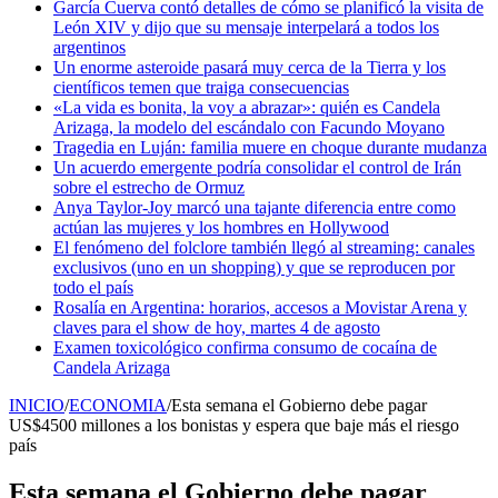
García Cuerva contó detalles de cómo se planificó la visita de
León XIV y dijo que su mensaje interpelará a todos los
argentinos
Un enorme asteroide pasará muy cerca de la Tierra y los
científicos temen que traiga consecuencias
«La vida es bonita, la voy a abrazar»: quién es Candela
Arizaga, la modelo del escándalo con Facundo Moyano
Tragedia en Luján: familia muere en choque durante mudanza
Un acuerdo emergente podría consolidar el control de Irán
sobre el estrecho de Ormuz
Anya Taylor-Joy marcó una tajante diferencia entre como
actúan las mujeres y los hombres en Hollywood
El fenómeno del folclore también llegó al streaming: canales
exclusivos (uno en un shopping) y que se reproducen por
todo el país
Rosalía en Argentina: horarios, accesos a Movistar Arena y
claves para el show de hoy, martes 4 de agosto
Examen toxicológico confirma consumo de cocaína de
Candela Arizaga
INICIO
/
ECONOMIA
/
Esta semana el Gobierno debe pagar
US$4500 millones a los bonistas y espera que baje más el riesgo
país
Esta semana el Gobierno debe pagar