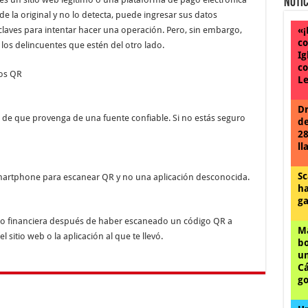
Notic
 de la original y no lo detecta, puede ingresar sus datos
claves para intentar hacer una operación. Pero, sin embargo,
«¡
co
los delincuentes que estén del otro lado.
Ig
co
os QR
Le
Dr
de que provenga de una fuente confiable. Si no estás seguro
de
28
ll
Sc
smartphone para escanear QR y no una aplicación desconocida.
ha
ga
o financiera después de haber escaneado un código QR a
Má
sitio web o la aplicación al que te llevó.
bo
un
Cá
go