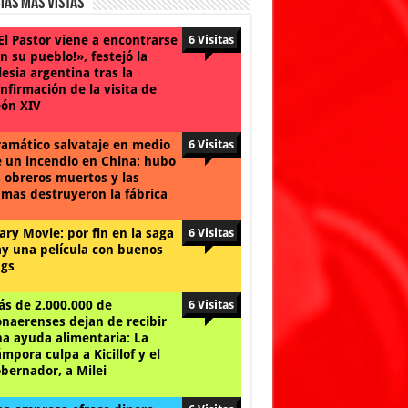
ias Mas Vistas
El Pastor viene a encontrarse
6 Visitas
n su pueblo!», festejó la
lesia argentina tras la
nfirmación de la visita de
ón XIV
amático salvataje en medio
6 Visitas
 un incendio en China: hubo
 obreros muertos y las
amas destruyeron la fábrica
ary Movie: por fin en la saga
6 Visitas
y una película con buenos
gs
s de 2.000.000 de
6 Visitas
naerenses dejan de recibir
a ayuda alimentaria: La
mpora culpa a Kicillof y el
bernador, a Milei