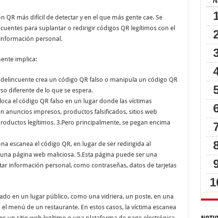
 QR más difícil de detectar y en el que más gente cae. Se
incuentes para suplantar o redirigir códigos QR legítimos con el
 información personal.
ente implica:
l delincuente crea un código QR falso o manipula un código QR
so diferente de lo que se espera.
loca el código QR falso en un lugar donde las víctimas
n anuncios impresos, productos falsificados, sitios web
roductos legítimos. 3.Pero principalmente, se pegan encima
a escanea el código QR, en lugar de ser redirigida al
a una página web maliciosa. 5.Esta página puede ser una
citar información personal, como contraseñas, datos de tarjetas
cado en un lugar público, como una vidriera, un poste, en una
 el menú de un restaurante. En estos casos, la víctima escanea
es un sitio web legítimo o una plataforma de pago electrónica