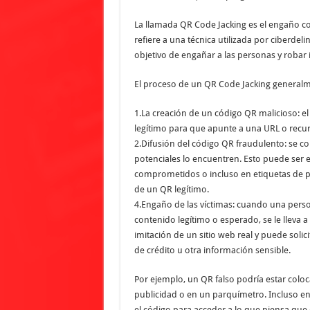
La llamada QR Code Jacking es el engaño con
refiere a una técnica utilizada por ciberdel
objetivo de engañar a las personas y robar
El proceso de un QR Code Jacking generalm
1.La creación de un código QR malicioso: e
legítimo para que apunte a una URL o recur
2.Difusión del código QR fraudulento: se co
potenciales lo encuentren. Esto puede ser e
comprometidos o incluso en etiquetas de p
de un QR legítimo.
4.Engaño de las víctimas: cuando una person
contenido legítimo o esperado, se le lleva 
imitación de un sitio web real y puede soli
de crédito u otra información sensible.
Por ejemplo, un QR falso podría estar colo
publicidad o en un parquímetro. Incluso en
el código para acceder a lo que piensa que 