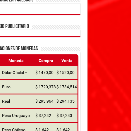
ANOS EN FACEBOOK
IO PUBLICITARIO
ZACIONES DE MONEDAS
Moneda
Compra
Venta
Dólar Oficial +
$ 1470,00
$ 1520,00
Euro
$ 1720,373
$ 1734,514
Real
$ 293,964
$ 294,135
Peso Uruguayo
$ 37,242
$ 37,243
Peso Chileno
$ 1,642
$ 1,642