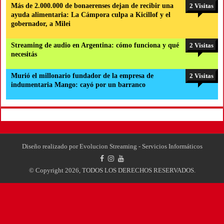
Más de 2.000.000 de bonaerenses dejan de recibir una
2 Visitas
ayuda alimentaria: La Cámpora culpa a Kicillof y el
gobernador, a Milei
Streaming de audio en Argentina: cómo funciona y qué
2 Visitas
necesitás
Murió el millonario fundador de la empresa de
2 Visitas
indumentaria Mango: cayó por un barranco
Diseño realizado por
Evolucion Streaming - Servicios Informáticos
© Copyright 2026, TODOS LOS DERECHOS RESERVADOS.