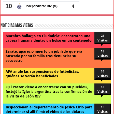
Noticias Mas Vistas
Macabro hallazgo en Ciudadela: encontraron una
23
cabeza humana dentro un bolso en un contenedor
Visitas
Zarate: apareció muerto un jubilado que era
18
buscado por su familia tras denunciar su
Visitas
secuestro
AFA anuló las suspensiones de futbolistas:
14
quiénes se verán beneficiados
Visitas
«¡El Pastor viene a encontrarse con su pueblo!»,
13
festejó la Iglesia argentina tras la confirmación de
Visitas
la visita de León XIV
Inspeccionan el departamento de Jesica Cirio para
13
determinar si allí filmó el video de los dólares
Visitas