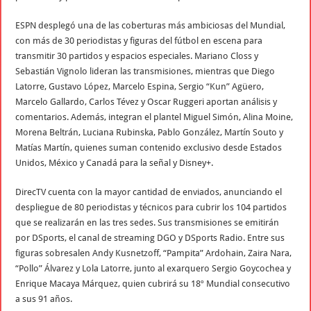
ESPN desplegó una de las coberturas más ambiciosas del Mundial,
con más de 30 periodistas y figuras del fútbol en escena para
transmitir 30 partidos y espacios especiales. Mariano Closs y
Sebastián Vignolo lideran las transmisiones, mientras que Diego
Latorre, Gustavo López, Marcelo Espina, Sergio “Kun” Agüero,
Marcelo Gallardo, Carlos Tévez y Oscar Ruggeri aportan análisis y
comentarios. Además, integran el plantel Miguel Simón, Alina Moine,
Morena Beltrán, Luciana Rubinska, Pablo González, Martín Souto y
Matías Martín, quienes suman contenido exclusivo desde Estados
Unidos, México y Canadá para la señal y Disney+.
DirecTV cuenta con la mayor cantidad de enviados, anunciando el
despliegue de 80 periodistas y técnicos para cubrir los 104 partidos
que se realizarán en las tres sedes. Sus transmisiones se emitirán
por DSports, el canal de streaming DGO y DSports Radio. Entre sus
figuras sobresalen Andy Kusnetzoff, “Pampita” Ardohain, Zaira Nara,
“Pollo” Álvarez y Lola Latorre, junto al exarquero Sergio Goycochea y
Enrique Macaya Márquez, quien cubrirá su 18º Mundial consecutivo
a sus 91 años.