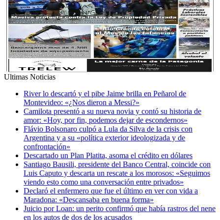
Ultimas Noticias
River lo descartó y el pibe Jaime brilla en Peñarol de
Montevideo: «¿Nos dieron a Messi?»
Camilota presentó a su nueva novia y contó su historia de
amor: «Hoy, por fin, podemos dejar de escondernos»
Flávio Bolsonaro culpó a Lula da Silva de la crisis con
Argentina y a su «política exterior ideologizada y de
confrontación»
Descartado un Plan Platita, asoma el crédito en dólares
Santiago Bausili, presidente del Banco Central, coincide con
Luis Caputo y descarta un rescate a los morosos: «Seguimos
viendo esto como una conversación entre privados»
Declaró el enfermero que fue el último en ver con vida a
Maradona: «Descansaba en buena forma»
Juicio por Loan: un perito confirmó que había rastros del nene
en los autos de dos de los acusados