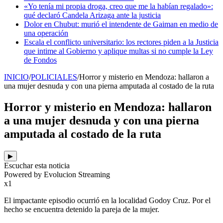
«Yo tenía mi propia droga, creo que me la habían regalado»:
qué declaró Candela Arizaga ante la justicia
Dolor en Chubut: murió el intendente de Gaiman en medio de
una operación
Escala el conflicto universitario: los rectores piden a la Justicia
que intime al Gobierno y aplique multas si no cumple la Ley
de Fondos
INICIO
/
POLICIALES
/
Horror y misterio en Mendoza: hallaron a
una mujer desnuda y con una pierna amputada al costado de la ruta
Horror y misterio en Mendoza: hallaron
a una mujer desnuda y con una pierna
amputada al costado de la ruta
▶
Escuchar esta noticia
Powered by Evolucion Streaming
x1
El impactante episodio ocurrió en la localidad Godoy Cruz. Por el
hecho se encuentra detenido la pareja de la mujer.