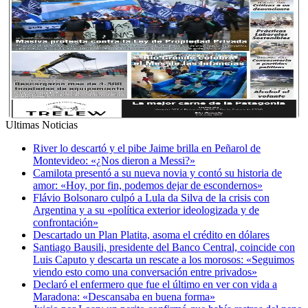
Ultimas Noticias
River lo descartó y el pibe Jaime brilla en Peñarol de
Montevideo: «¿Nos dieron a Messi?»
Camilota presentó a su nueva novia y contó su historia de
amor: «Hoy, por fin, podemos dejar de escondernos»
Flávio Bolsonaro culpó a Lula da Silva de la crisis con
Argentina y a su «política exterior ideologizada y de
confrontación»
Descartado un Plan Platita, asoma el crédito en dólares
Santiago Bausili, presidente del Banco Central, coincide con
Luis Caputo y descarta un rescate a los morosos: «Seguimos
viendo esto como una conversación entre privados»
Declaró el enfermero que fue el último en ver con vida a
Maradona: «Descansaba en buena forma»