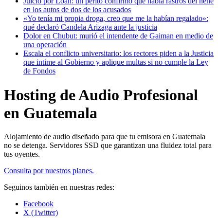
Juicio por Loan: un perito confirmó que había rastros del nene
en los autos de dos de los acusados
«Yo tenía mi propia droga, creo que me la habían regalado»:
qué declaró Candela Arizaga ante la justicia
Dolor en Chubut: murió el intendente de Gaiman en medio de
una operación
Escala el conflicto universitario: los rectores piden a la Justicia
que intime al Gobierno y aplique multas si no cumple la Ley
de Fondos
Hosting de Audio Profesional
en Guatemala
Alojamiento de audio diseñado para que tu emisora en Guatemala
no se detenga. Servidores SSD que garantizan una fluidez total para
tus oyentes.
Consulta por nuestros planes.
Seguinos también en nuestras redes:
Facebook
X (Twitter)