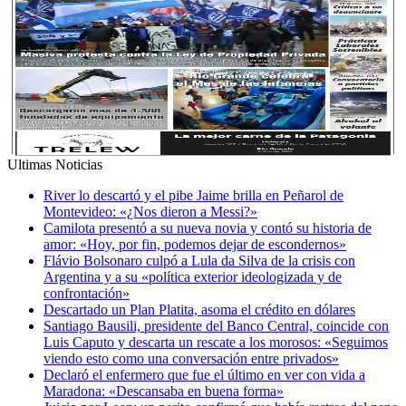
Ultimas Noticias
River lo descartó y el pibe Jaime brilla en Peñarol de
Montevideo: «¿Nos dieron a Messi?»
Camilota presentó a su nueva novia y contó su historia de
amor: «Hoy, por fin, podemos dejar de escondernos»
Flávio Bolsonaro culpó a Lula da Silva de la crisis con
Argentina y a su «política exterior ideologizada y de
confrontación»
Descartado un Plan Platita, asoma el crédito en dólares
Santiago Bausili, presidente del Banco Central, coincide con
Luis Caputo y descarta un rescate a los morosos: «Seguimos
viendo esto como una conversación entre privados»
Declaró el enfermero que fue el último en ver con vida a
Maradona: «Descansaba en buena forma»