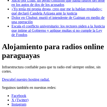
Juicio por Loan: un perito confirmó que había rastros del nene
en los autos de dos de los acusados
«Yo tenía mi propia droga, creo que me la habían regalado»:
qué declaró Candela Arizaga ante la justicia
Dolor en Chubut: murió el intendente de Gaiman en medio de
una operación
Escala el conflicto universitario: los rectores piden a la Justicia
que intime al Gobierno y aplique multas si no cumple la Ley
de Fondos
Alojamiento para radios online
paraguayas
Infraestructura confiable para que tu radio esté siempre online, sin
cortes.
Descubrí nuestro hosting radial.
Seguinos también en nuestras redes:
Facebook
X (Twitter)
Instagram