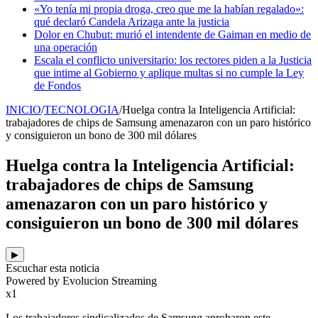
«Yo tenía mi propia droga, creo que me la habían regalado»:
qué declaró Candela Arizaga ante la justicia
Dolor en Chubut: murió el intendente de Gaiman en medio de
una operación
Escala el conflicto universitario: los rectores piden a la Justicia
que intime al Gobierno y aplique multas si no cumple la Ley
de Fondos
INICIO
/
TECNOLOGIA
/
Huelga contra la Inteligencia Artificial:
trabajadores de chips de Samsung amenazaron con un paro histórico
y consiguieron un bono de 300 mil dólares
Huelga contra la Inteligencia Artificial:
trabajadores de chips de Samsung
amenazaron con un paro histórico y
consiguieron un bono de 300 mil dólares
▶
Escuchar esta noticia
Powered by Evolucion Streaming
x1
Los trabajadores sindicalizados de Samsung aprobaron este