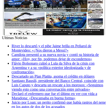
Ultimas Noticias
River lo descartó y el pibe Jaime brilla en Peñarol de
Montevideo: «¿Nos dieron a Messi?»
Camilota presentó a su nueva novia y contó su historia de
amor: «Hoy, por fin, podemos dejar de escondernos»
Flávio Bolsonaro culpó a Lula da Silva de la crisis con
Argentina y a su «política exterior ideologizada y de
confrontación»
Descartado un Plan Platita, asoma el crédito en dólares
Santiago Bausili, presidente del Banco Central, coincide con
Luis Caputo y descarta un rescate a los morosos: «Seguimos
viendo esto como una conversación entre privados»
Declaró el enfermero que fue el último en ver con vida a
Maradona: «Descansaba en buena forma»
Juicio por Loan: un perito confirmó que había rastros del nene
en los autos de dos de los acusados