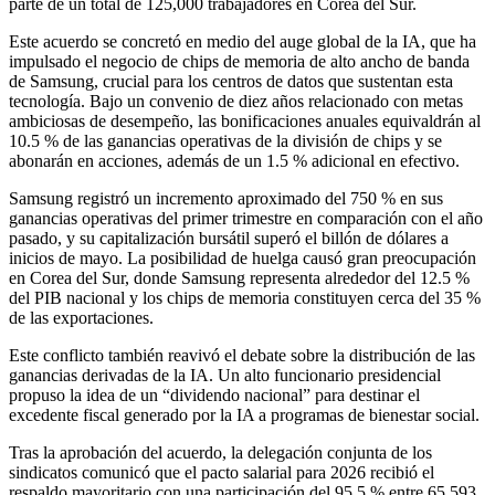
parte de un total de 125,000 trabajadores en Corea del Sur.
Este acuerdo se concretó en medio del auge global de la IA, que ha
impulsado el negocio de chips de memoria de alto ancho de banda
de Samsung, crucial para los centros de datos que sustentan esta
tecnología. Bajo un convenio de diez años relacionado con metas
ambiciosas de desempeño, las bonificaciones anuales equivaldrán al
10.5 % de las ganancias operativas de la división de chips y se
abonarán en acciones, además de un 1.5 % adicional en efectivo.
Samsung registró un incremento aproximado del 750 % en sus
ganancias operativas del primer trimestre en comparación con el año
pasado, y su capitalización bursátil superó el billón de dólares a
inicios de mayo. La posibilidad de huelga causó gran preocupación
en Corea del Sur, donde Samsung representa alrededor del 12.5 %
del PIB nacional y los chips de memoria constituyen cerca del 35 %
de las exportaciones.
Este conflicto también reavivó el debate sobre la distribución de las
ganancias derivadas de la IA. Un alto funcionario presidencial
propuso la idea de un “dividendo nacional” para destinar el
excedente fiscal generado por la IA a programas de bienestar social.
Tras la aprobación del acuerdo, la delegación conjunta de los
sindicatos comunicó que el pacto salarial para 2026 recibió el
respaldo mayoritario con una participación del 95.5 % entre 65,593