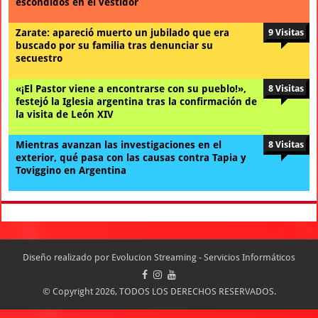
escondidos en el vestidor
Zarate: apareció muerto un jubilado que era
9 Visitas
buscado por su familia tras denunciar su
secuestro
«¡El Pastor viene a encontrarse con su pueblo!»,
8 Visitas
festejó la Iglesia argentina tras la confirmación de
la visita de León XIV
Mientras avanzan las investigaciones en el
8 Visitas
exterior, qué pasa con las causas contra Tapia y
Toviggino en Argentina
Diseño realizado por
Evolucion Streaming - Servicios Informáticos
© Copyright 2026, TODOS LOS DERECHOS RESERVADOS.