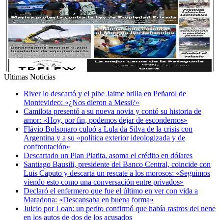
Ultimas Noticias
River lo descartó y el pibe Jaime brilla en Peñarol de
Montevideo: «¿Nos dieron a Messi?»
Camilota presentó a su nueva novia y contó su historia de
amor: «Hoy, por fin, podemos dejar de escondernos»
Flávio Bolsonaro culpó a Lula da Silva de la crisis con
Argentina y a su «política exterior ideologizada y de
confrontación»
Descartado un Plan Platita, asoma el crédito en dólares
Santiago Bausili, presidente del Banco Central, coincide con
Luis Caputo y descarta un rescate a los morosos: «Seguimos
viendo esto como una conversación entre privados»
Declaró el enfermero que fue el último en ver con vida a
Maradona: «Descansaba en buena forma»
Juicio por Loan: un perito confirmó que había rastros del nene
en los autos de dos de los acusados