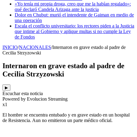
«Yo tenía mi propia droga, creo que me la habían regalado»:
qué declaró Candela Arizaga ante la justicia
Dolor en Chubut: murió el intendente de Gaiman en medio de
una operación
Escala el conflicto universitario: los rectores piden a la Justicia
que intime al Gobierno y aplique multas si no cumple la Ley
de Fondos
INICIO
/
NACIONALES
/
Internaron en grave estado al padre de
Cecilia Strzyzowski
Internaron en grave estado al padre de
Cecilia Strzyzowski
▶
Escuchar esta noticia
Powered by Evolucion Streaming
x1
El hombre se encuentra entubado y en grave estado en un hospital
de Resistencia. Aun no emitieron un parte médico oficial.