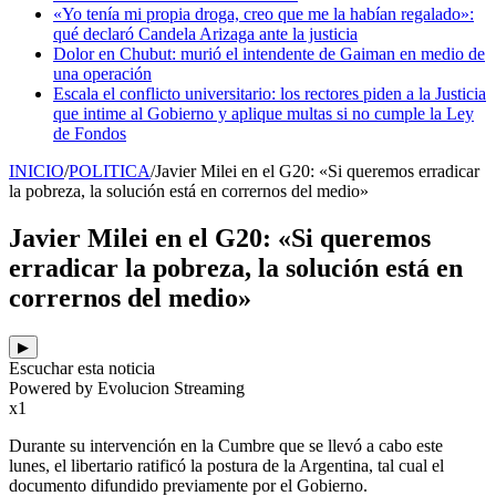
«Yo tenía mi propia droga, creo que me la habían regalado»:
qué declaró Candela Arizaga ante la justicia
Dolor en Chubut: murió el intendente de Gaiman en medio de
una operación
Escala el conflicto universitario: los rectores piden a la Justicia
que intime al Gobierno y aplique multas si no cumple la Ley
de Fondos
INICIO
/
POLITICA
/
Javier Milei en el G20: «Si queremos erradicar
la pobreza, la solución está en corrernos del medio»
Javier Milei en el G20: «Si queremos
erradicar la pobreza, la solución está en
corrernos del medio»
▶
Escuchar esta noticia
Powered by Evolucion Streaming
x1
Durante su intervención en la Cumbre que se llevó a cabo este
lunes, el libertario ratificó la postura de la Argentina, tal cual el
documento difundido previamente por el Gobierno.