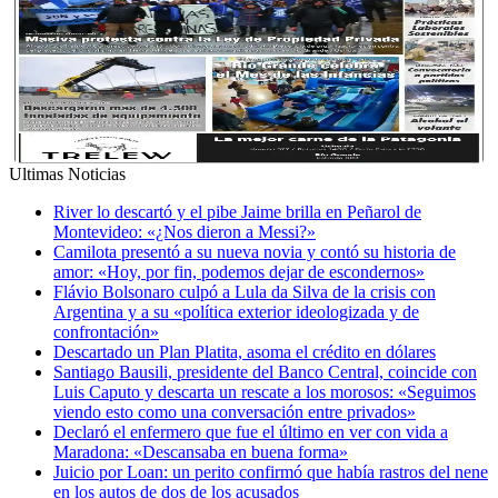
Ultimas Noticias
River lo descartó y el pibe Jaime brilla en Peñarol de
Montevideo: «¿Nos dieron a Messi?»
Camilota presentó a su nueva novia y contó su historia de
amor: «Hoy, por fin, podemos dejar de escondernos»
Flávio Bolsonaro culpó a Lula da Silva de la crisis con
Argentina y a su «política exterior ideologizada y de
confrontación»
Descartado un Plan Platita, asoma el crédito en dólares
Santiago Bausili, presidente del Banco Central, coincide con
Luis Caputo y descarta un rescate a los morosos: «Seguimos
viendo esto como una conversación entre privados»
Declaró el enfermero que fue el último en ver con vida a
Maradona: «Descansaba en buena forma»
Juicio por Loan: un perito confirmó que había rastros del nene
en los autos de dos de los acusados