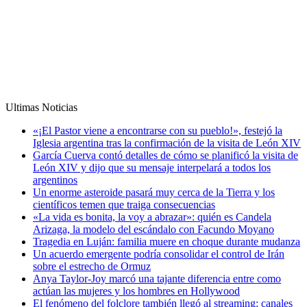
Ultimas Noticias
«¡El Pastor viene a encontrarse con su pueblo!», festejó la
Iglesia argentina tras la confirmación de la visita de León XIV
García Cuerva contó detalles de cómo se planificó la visita de
León XIV y dijo que su mensaje interpelará a todos los
argentinos
Un enorme asteroide pasará muy cerca de la Tierra y los
científicos temen que traiga consecuencias
«La vida es bonita, la voy a abrazar»: quién es Candela
Arizaga, la modelo del escándalo con Facundo Moyano
Tragedia en Luján: familia muere en choque durante mudanza
Un acuerdo emergente podría consolidar el control de Irán
sobre el estrecho de Ormuz
Anya Taylor-Joy marcó una tajante diferencia entre como
actúan las mujeres y los hombres en Hollywood
El fenómeno del folclore también llegó al streaming: canales