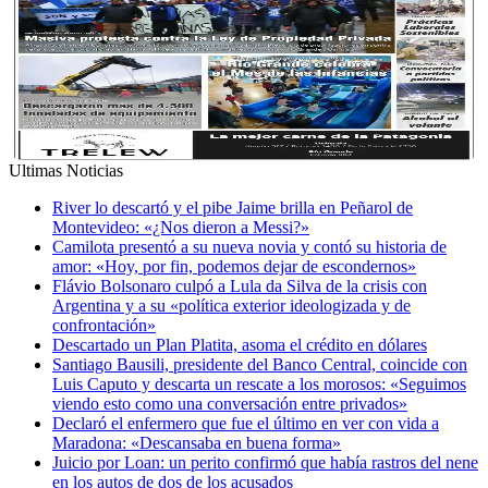
Ultimas Noticias
River lo descartó y el pibe Jaime brilla en Peñarol de
Montevideo: «¿Nos dieron a Messi?»
Camilota presentó a su nueva novia y contó su historia de
amor: «Hoy, por fin, podemos dejar de escondernos»
Flávio Bolsonaro culpó a Lula da Silva de la crisis con
Argentina y a su «política exterior ideologizada y de
confrontación»
Descartado un Plan Platita, asoma el crédito en dólares
Santiago Bausili, presidente del Banco Central, coincide con
Luis Caputo y descarta un rescate a los morosos: «Seguimos
viendo esto como una conversación entre privados»
Declaró el enfermero que fue el último en ver con vida a
Maradona: «Descansaba en buena forma»
Juicio por Loan: un perito confirmó que había rastros del nene
en los autos de dos de los acusados