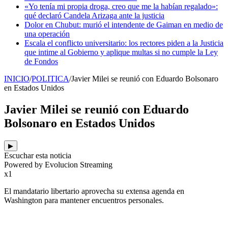
«Yo tenía mi propia droga, creo que me la habían regalado»:
qué declaró Candela Arizaga ante la justicia
Dolor en Chubut: murió el intendente de Gaiman en medio de
una operación
Escala el conflicto universitario: los rectores piden a la Justicia
que intime al Gobierno y aplique multas si no cumple la Ley
de Fondos
INICIO
/
POLITICA
/
Javier Milei se reunió con Eduardo Bolsonaro
en Estados Unidos
Javier Milei se reunió con Eduardo
Bolsonaro en Estados Unidos
▶
Escuchar esta noticia
Powered by Evolucion Streaming
x1
El mandatario libertario aprovecha su extensa agenda en
Washington para mantener encuentros personales.