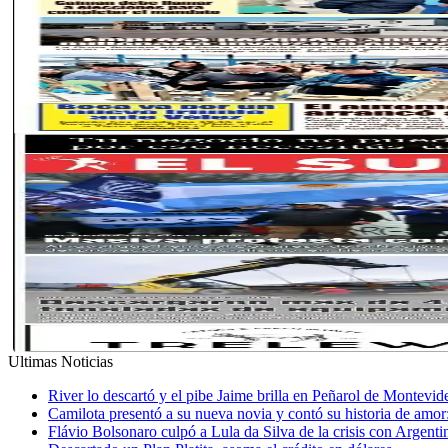
Ultimas Noticias
River lo descartó y el pibe Jaime brilla en Peñarol de Montevi
Camilota presentó a su nueva novia y contó su historia de amo
Flávio Bolsonaro culpó a Lula da Silva de la crisis con Argentin