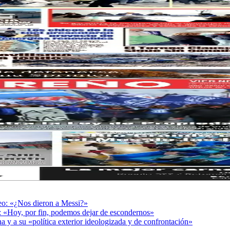
deo: «¿Nos dieron a Messi?»
r: «Hoy, por fin, podemos dejar de escondernos»
a y a su «política exterior ideologizada y de confrontación»