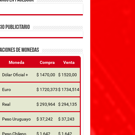
ANOS EN FACEBOOK
IO PUBLICITARIO
ZACIONES DE MONEDAS
Moneda
Compra
Venta
Dólar Oficial +
$ 1470,00
$ 1520,00
Euro
$ 1720,373
$ 1734,514
Real
$ 293,964
$ 294,135
Peso Uruguayo
$ 37,242
$ 37,243
Peso Chileno
$ 1,642
$ 1,642