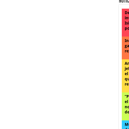
Notic
De
in
Is
po
In
ga
re
An
je
el
qu
re
“P
el
no
de
Mu