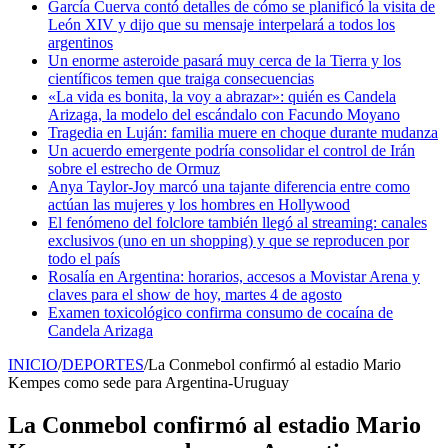
García Cuerva contó detalles de cómo se planificó la visita de
León XIV y dijo que su mensaje interpelará a todos los
argentinos
Un enorme asteroide pasará muy cerca de la Tierra y los
científicos temen que traiga consecuencias
«La vida es bonita, la voy a abrazar»: quién es Candela
Arizaga, la modelo del escándalo con Facundo Moyano
Tragedia en Luján: familia muere en choque durante mudanza
Un acuerdo emergente podría consolidar el control de Irán
sobre el estrecho de Ormuz
Anya Taylor-Joy marcó una tajante diferencia entre como
actúan las mujeres y los hombres en Hollywood
El fenómeno del folclore también llegó al streaming: canales
exclusivos (uno en un shopping) y que se reproducen por
todo el país
Rosalía en Argentina: horarios, accesos a Movistar Arena y
claves para el show de hoy, martes 4 de agosto
Examen toxicológico confirma consumo de cocaína de
Candela Arizaga
INICIO
/
DEPORTES
/
La Conmebol confirmó al estadio Mario
Kempes como sede para Argentina-Uruguay
La Conmebol confirmó al estadio Mario