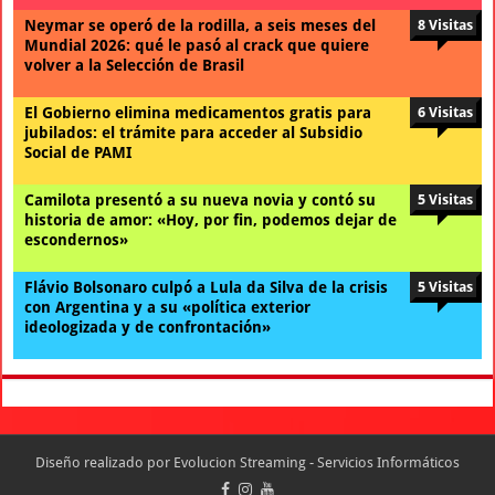
Neymar se operó de la rodilla, a seis meses del
8 Visitas
Mundial 2026: qué le pasó al crack que quiere
volver a la Selección de Brasil
El Gobierno elimina medicamentos gratis para
6 Visitas
jubilados: el trámite para acceder al Subsidio
Social de PAMI
Camilota presentó a su nueva novia y contó su
5 Visitas
historia de amor: «Hoy, por fin, podemos dejar de
escondernos»
Flávio Bolsonaro culpó a Lula da Silva de la crisis
5 Visitas
con Argentina y a su «política exterior
ideologizada y de confrontación»
Diseño realizado por
Evolucion Streaming - Servicios Informáticos