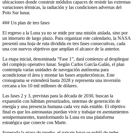
ubicaciones donde construir módulos capaces de resistir las extremas
variaciones térmicas, la radiación y las condiciones adversas del
Polo Sur lunar.
### Un plan de tres fases
El regreso a la Luna ya no se mide por una misión aislada, sino por
un itinerario de largo plazo. Para organizar este calendario, la NASA
presentó una hoja de ruta dividida en tres fases consecutivas, cada
una con nuevos objetivos que amplían el alcance de la anterior.
La etapa inicial, denominada “Fase 1”, dará comienzo al despliegue
del complejo operativo lunar. Según Carlos García-Galán, el plan
contempla varias unidades de navegación autónoma para
acondicionar el área y montar las bases arquitectónicas. Este
cronograma se extenderá hasta 2028 y representa una inversión
cercana a los 10 mil millones de dólares.
Las fases 2 y 3, previstas para la década de 2030, buscan la
expansión con hábitats presurizados, sistemas de generación de
energía y una presencia humana cada vez más estable. El objetivo
final es que los astronautas puedan vivir y trabajar en asentamientos
semipermanentes, transformando la Luna en una plataforma
estratégica que conecte con Marte.
Superada la etapa de prueba, el paisaje lunar se pobló de redes