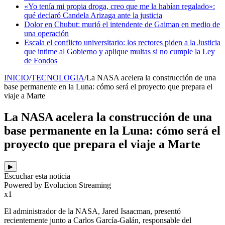
«Yo tenía mi propia droga, creo que me la habían regalado»:
qué declaró Candela Arizaga ante la justicia
Dolor en Chubut: murió el intendente de Gaiman en medio de
una operación
Escala el conflicto universitario: los rectores piden a la Justicia
que intime al Gobierno y aplique multas si no cumple la Ley
de Fondos
INICIO
/
TECNOLOGIA
/
La NASA acelera la construcción de una
base permanente en la Luna: cómo será el proyecto que prepara el
viaje a Marte
La NASA acelera la construcción de una
base permanente en la Luna: cómo será el
proyecto que prepara el viaje a Marte
▶
Escuchar esta noticia
Powered by Evolucion Streaming
x1
El administrador de la NASA, Jared Isaacman, presentó
recientemente junto a Carlos García-Galán, responsable del