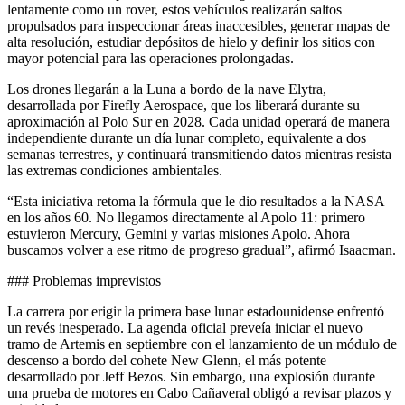
lentamente como un rover, estos vehículos realizarán saltos
propulsados para inspeccionar áreas inaccesibles, generar mapas de
alta resolución, estudiar depósitos de hielo y definir los sitios con
mayor potencial para las operaciones prolongadas.
Los drones llegarán a la Luna a bordo de la nave Elytra,
desarrollada por Firefly Aerospace, que los liberará durante su
aproximación al Polo Sur en 2028. Cada unidad operará de manera
independiente durante un día lunar completo, equivalente a dos
semanas terrestres, y continuará transmitiendo datos mientras resista
las extremas condiciones ambientales.
“Esta iniciativa retoma la fórmula que le dio resultados a la NASA
en los años 60. No llegamos directamente al Apolo 11: primero
estuvieron Mercury, Gemini y varias misiones Apolo. Ahora
buscamos volver a ese ritmo de progreso gradual”, afirmó Isaacman.
### Problemas imprevistos
La carrera por erigir la primera base lunar estadounidense enfrentó
un revés inesperado. La agenda oficial preveía iniciar el nuevo
tramo de Artemis en septiembre con el lanzamiento de un módulo de
descenso a bordo del cohete New Glenn, el más potente
desarrollado por Jeff Bezos. Sin embargo, una explosión durante
una prueba de motores en Cabo Cañaveral obligó a revisar plazos y