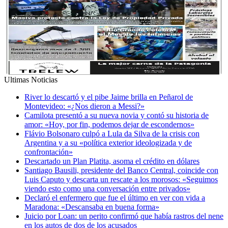
Ultimas Noticias
River lo descartó y el pibe Jaime brilla en Peñarol de
Montevideo: «¿Nos dieron a Messi?»
Camilota presentó a su nueva novia y contó su historia de
amor: «Hoy, por fin, podemos dejar de escondernos»
Flávio Bolsonaro culpó a Lula da Silva de la crisis con
Argentina y a su «política exterior ideologizada y de
confrontación»
Descartado un Plan Platita, asoma el crédito en dólares
Santiago Bausili, presidente del Banco Central, coincide con
Luis Caputo y descarta un rescate a los morosos: «Seguimos
viendo esto como una conversación entre privados»
Declaró el enfermero que fue el último en ver con vida a
Maradona: «Descansaba en buena forma»
Juicio por Loan: un perito confirmó que había rastros del nene
en los autos de dos de los acusados