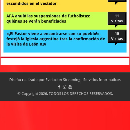
escondidos en el vestidor
AFA anuló las suspensiones de futbolistas:
11
quiénes se verán beneficiados
Visitas
«¡El Pastor viene a encontrarse con su pueblo!»,
10
festejó la Iglesia argentina tras la confirmación de
Visitas
la visita de León XIV
Diseño realizado por
Evolucion Streaming - Servicios Informáticos
© Copyright 2026, TODOS LOS DERECHOS RESERVADOS.