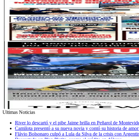
Ultimas Noticias
River lo descartó y el pibe Jaime brilla en Peñarol de Montevi
Camilota presentó a su nueva novia y contó su historia de amo
Flávio Bolsonaro culpó a Lula da Silva de la crisis con Argentin