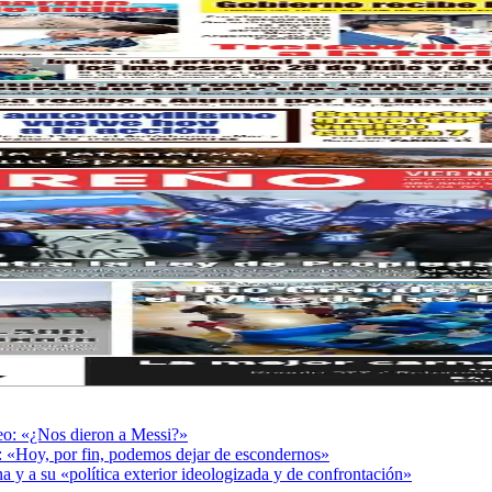
deo: «¿Nos dieron a Messi?»
r: «Hoy, por fin, podemos dejar de escondernos»
a y a su «política exterior ideologizada y de confrontación»