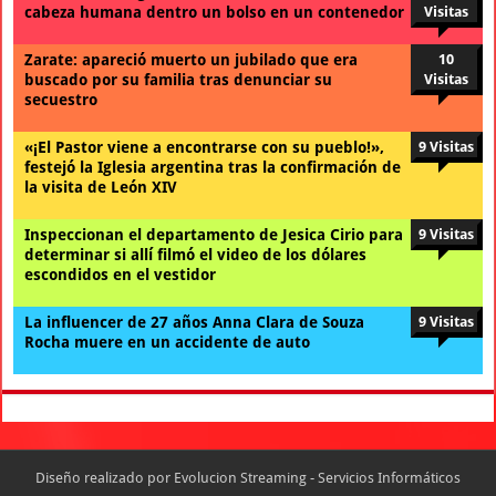
cabeza humana dentro un bolso en un contenedor
Visitas
Zarate: apareció muerto un jubilado que era
10
buscado por su familia tras denunciar su
Visitas
secuestro
«¡El Pastor viene a encontrarse con su pueblo!»,
9 Visitas
festejó la Iglesia argentina tras la confirmación de
la visita de León XIV
Inspeccionan el departamento de Jesica Cirio para
9 Visitas
determinar si allí filmó el video de los dólares
escondidos en el vestidor
La influencer de 27 años Anna Clara de Souza
9 Visitas
Rocha muere en un accidente de auto
Diseño realizado por
Evolucion Streaming - Servicios Informáticos