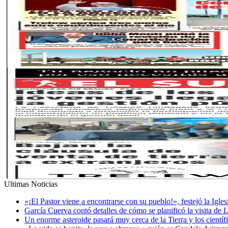
Ultimas Noticias
«¡El Pastor viene a encontrarse con su pueblo!», festejó la Igle
García Cuerva contó detalles de cómo se planificó la visita de 
Un enorme asteroide pasará muy cerca de la Tierra y los cientí