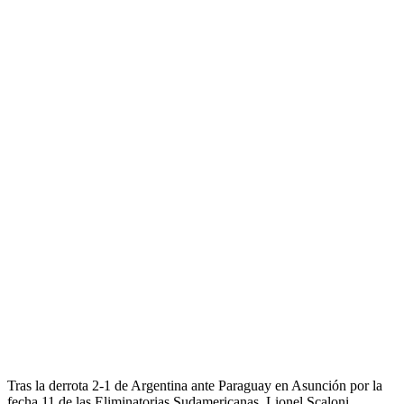
Tras la derrota 2-1 de Argentina ante Paraguay en Asunción por la
fecha 11 de las Eliminatorias Sudamericanas, Lionel Scaloni