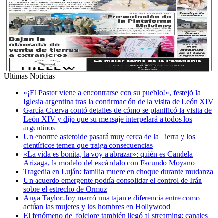
Ultimas Noticias
«¡El Pastor viene a encontrarse con su pueblo!», festejó la
Iglesia argentina tras la confirmación de la visita de León XIV
García Cuerva contó detalles de cómo se planificó la visita de
León XIV y dijo que su mensaje interpelará a todos los
argentinos
Un enorme asteroide pasará muy cerca de la Tierra y los
científicos temen que traiga consecuencias
«La vida es bonita, la voy a abrazar»: quién es Candela
Arizaga, la modelo del escándalo con Facundo Moyano
Tragedia en Luján: familia muere en choque durante mudanza
Un acuerdo emergente podría consolidar el control de Irán
sobre el estrecho de Ormuz
Anya Taylor-Joy marcó una tajante diferencia entre como
actúan las mujeres y los hombres en Hollywood
El fenómeno del folclore también llegó al streaming: canales