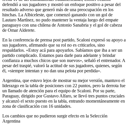
defendió a sus jugadores y mostró un enfoque positivo a pesar del
resultado adverso que generó más de una preocupación en los
hinchas. La Albiceleste, que comenzó ganando con un gol de
Lautaro Martínez, no pudo mantener la ventaja luego del empate
paraguayo con una chilena de Antonio Sanabria y el gol de cabeza
de Omar Alderete.
En la conferencia de prensa post partido, Scaloni expresó su apoyo a
sus jugadores, afirmando que su rol no es criticarlos, sino
respaldarlos. «Estoy acá para apoyarlos. Sabíamos que iba a ser un
partido complicado. Estamos para darle para adelante y brindar
confianza a muchos chicos que son nuevos», señaló el entrenador. A
pesar del traspié, valoró la actitud de sus jugadores, quienes, según
él, «siempre intentan y no dan una pelota por perdida».
Argentina, que estuvo lejos de mostrar su mejor versión, mantuvo el
liderazgo en la tabla de posiciones con 22 puntos, pero la derrota fue
un llamado de atención para el equipo de Scaloni. Por su parte,
Paraguay, dirigido por Gustavo Alfaro, se llevó tres puntos cruciales
y alcanzó el sexto puesto en la tabla, entrando momentáneamente en
zona de clasificación con 16 unidades.
Los cambios que no pudieron surgir efecto en la Selección
Argentina