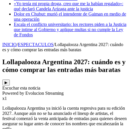
«Yo tenía mi propia droga, creo que me la habían regalado»:
qué declaró Candela Arizaga ante la justicia
Dolor en Chubut: murió el intendente de Gaiman en medio de
una operación
Escala el conflicto universitario: los rectores piden a la Justicia
que intime al Gobierno y aplique multas si no cumple la Ley
de Fondos
INICIO
/
ESPECTACULOS
/
Lollapalooza Argentina 2027: cuándo
es y cómo comprar las entradas más baratas
Lollapalooza Argentina 2027: cuándo es y
cómo comprar las entradas más baratas
▶
Escuchar esta noticia
Powered by Evolucion Streaming
x1
Lollapalooza Argentina ya inició la cuenta regresiva para su edición
2027. Aunque aún no se ha anunciado el lineup de artistas, el
festival comenzó la venta anticipada de entradas para quienes deseen
asegurar su lugar antes de conocer los nombres que encabezarán la
grilla.