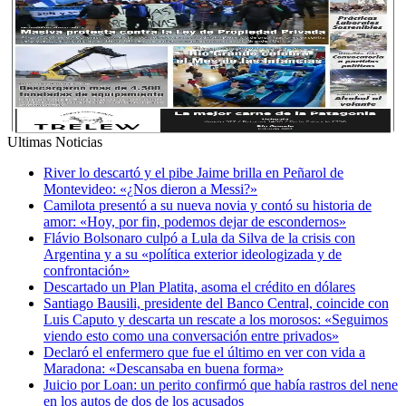
Ultimas Noticias
River lo descartó y el pibe Jaime brilla en Peñarol de
Montevideo: «¿Nos dieron a Messi?»
Camilota presentó a su nueva novia y contó su historia de
amor: «Hoy, por fin, podemos dejar de escondernos»
Flávio Bolsonaro culpó a Lula da Silva de la crisis con
Argentina y a su «política exterior ideologizada y de
confrontación»
Descartado un Plan Platita, asoma el crédito en dólares
Santiago Bausili, presidente del Banco Central, coincide con
Luis Caputo y descarta un rescate a los morosos: «Seguimos
viendo esto como una conversación entre privados»
Declaró el enfermero que fue el último en ver con vida a
Maradona: «Descansaba en buena forma»
Juicio por Loan: un perito confirmó que había rastros del nene
en los autos de dos de los acusados