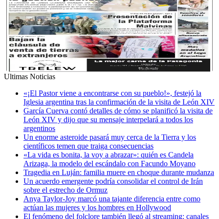
Ultimas Noticias
«¡El Pastor viene a encontrarse con su pueblo!», festejó la
Iglesia argentina tras la confirmación de la visita de León XIV
García Cuerva contó detalles de cómo se planificó la visita de
León XIV y dijo que su mensaje interpelará a todos los
argentinos
Un enorme asteroide pasará muy cerca de la Tierra y los
científicos temen que traiga consecuencias
«La vida es bonita, la voy a abrazar»: quién es Candela
Arizaga, la modelo del escándalo con Facundo Moyano
Tragedia en Luján: familia muere en choque durante mudanza
Un acuerdo emergente podría consolidar el control de Irán
sobre el estrecho de Ormuz
Anya Taylor-Joy marcó una tajante diferencia entre como
actúan las mujeres y los hombres en Hollywood
El fenómeno del folclore también llegó al streaming: canales