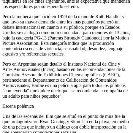
taquilleras en los cines argentinos, ante la expectativa que mantienen
los espectadores por su esperado estreno.
Pero la muñeca que nació en 1959 de la mano de Ruth Handler y
que tuvo su mayor demanda entre los más pequeños generó un
debate internacional en cuanto a su público, porque en Estados
Unidos se catalogó como no recomendada para menores de 13 años,
bajo la categoría PG-13 (Parents Strongly Cautioned) por la Motion
Picture Association. Esta categoría indica que la producción
contendría escenas de violencia, sensualidad, desnudez, lenguaje
agresivo y/o referencias sexuales.
Pero en Argentina según detalló el Instituto Nacional de Cine y
Artes Audiovisuales (Incaa), basado en las recomendaciones de la
Comisión Asesora de Exhibiciones Cinematográficas (CAEC),
perteneciente al Departamento de Calificación de Contenidos
Audiovisuales, Barbie es una película apta para todos los públicos
“con leyenda” que quiere decir que “se recomienda la compañía de
un adulto para niños pequeños”.
Escena polémica
Una de las escenas del film que se situó en el punto de mira fue la
que protagonizaron Ryan Gosling y Simu Liu en la playa, en medio
de una pelea que incluyó un diálogo con doble interpretación en la
que aparecerían connotaciones sexuales.