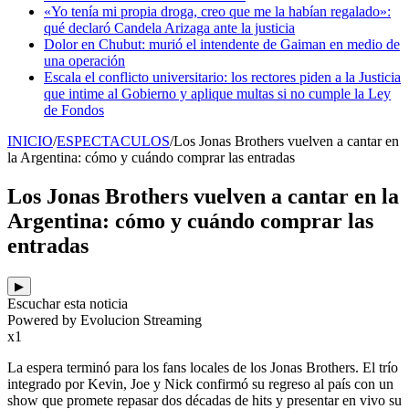
«Yo tenía mi propia droga, creo que me la habían regalado»:
qué declaró Candela Arizaga ante la justicia
Dolor en Chubut: murió el intendente de Gaiman en medio de
una operación
Escala el conflicto universitario: los rectores piden a la Justicia
que intime al Gobierno y aplique multas si no cumple la Ley
de Fondos
INICIO
/
ESPECTACULOS
/
Los Jonas Brothers vuelven a cantar en
la Argentina: cómo y cuándo comprar las entradas
Los Jonas Brothers vuelven a cantar en la
Argentina: cómo y cuándo comprar las
entradas
▶
Escuchar esta noticia
Powered by Evolucion Streaming
x1
La espera terminó para los fans locales de los Jonas Brothers. El trío
integrado por Kevin, Joe y Nick confirmó su regreso al país con un
show que promete repasar dos décadas de hits y presentar en vivo su