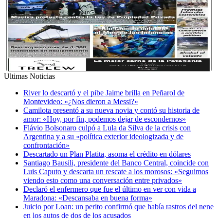
Ultimas Noticias
River lo descartó y el pibe Jaime brilla en Peñarol de
Montevideo: «¿Nos dieron a Messi?»
Camilota presentó a su nueva novia y contó su historia de
amor: «Hoy, por fin, podemos dejar de escondernos»
Flávio Bolsonaro culpó a Lula da Silva de la crisis con
Argentina y a su «política exterior ideologizada y de
confrontación»
Descartado un Plan Platita, asoma el crédito en dólares
Santiago Bausili, presidente del Banco Central, coincide con
Luis Caputo y descarta un rescate a los morosos: «Seguimos
viendo esto como una conversación entre privados»
Declaró el enfermero que fue el último en ver con vida a
Maradona: «Descansaba en buena forma»
Juicio por Loan: un perito confirmó que había rastros del nene
en los autos de dos de los acusados