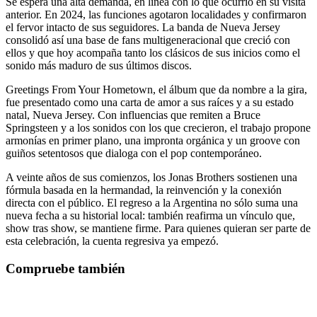
Se espera una alta demanda, en línea con lo que ocurrió en su visita
anterior. En 2024, las funciones agotaron localidades y confirmaron
el fervor intacto de sus seguidores. La banda de Nueva Jersey
consolidó así una base de fans multigeneracional que creció con
ellos y que hoy acompaña tanto los clásicos de sus inicios como el
sonido más maduro de sus últimos discos.
Greetings From Your Hometown, el álbum que da nombre a la gira,
fue presentado como una carta de amor a sus raíces y a su estado
natal, Nueva Jersey. Con influencias que remiten a Bruce
Springsteen y a los sonidos con los que crecieron, el trabajo propone
armonías en primer plano, una impronta orgánica y un groove con
guiños setentosos que dialoga con el pop contemporáneo.
A veinte años de sus comienzos, los Jonas Brothers sostienen una
fórmula basada en la hermandad, la reinvención y la conexión
directa con el público. El regreso a la Argentina no sólo suma una
nueva fecha a su historial local: también reafirma un vínculo que,
show tras show, se mantiene firme. Para quienes quieran ser parte de
esta celebración, la cuenta regresiva ya empezó.
Compruebe también