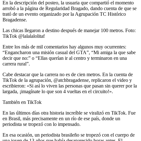
En la descripción del posteo, la usuaria que compartió el momento
arrobó a la página de Regularidad Bragado, dando cuenta de que se
trató de un evento organizado por la Agrupación TC Histórico
Bragadense.
Las chicas llegaron a destino después de manejar 100 metros. Foto:
TikTok @lalalalolitaf
Entre los más de mil comentarios hay algunos muy ocurrentes:
“Engancharon una misión casual del GTA”, “Mi amiga la que sabe
decir que no:” o “Ellas querían ir al centro y terminaron en una
carrera rural”.
Cabe destacar que la carrera no es de cien metros. En la cuenta de
TikTok de la agrupación, @atchbragadense, replicaron el video y
escribieron: «Si así lo viven las personas que pasan sin querer por la
largada, ¡imagínate lo que son 4 vueltas en el circuito!».
También en TikTok
En las últimos días otra historia increíble se viralizó en TikTok. Fue
en Brasil, más precisamente en un río de ese país, donde un
periodista se tropezó con lo impensado.
En esa ocasión, un periodista brasileño se tropezó con el cuerpo de
una joven de 13 años que había desaparecido horas antes. El