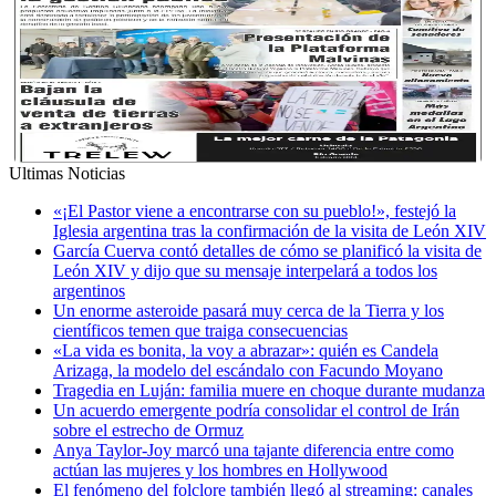
Ultimas Noticias
«¡El Pastor viene a encontrarse con su pueblo!», festejó la
Iglesia argentina tras la confirmación de la visita de León XIV
García Cuerva contó detalles de cómo se planificó la visita de
León XIV y dijo que su mensaje interpelará a todos los
argentinos
Un enorme asteroide pasará muy cerca de la Tierra y los
científicos temen que traiga consecuencias
«La vida es bonita, la voy a abrazar»: quién es Candela
Arizaga, la modelo del escándalo con Facundo Moyano
Tragedia en Luján: familia muere en choque durante mudanza
Un acuerdo emergente podría consolidar el control de Irán
sobre el estrecho de Ormuz
Anya Taylor-Joy marcó una tajante diferencia entre como
actúan las mujeres y los hombres en Hollywood
El fenómeno del folclore también llegó al streaming: canales