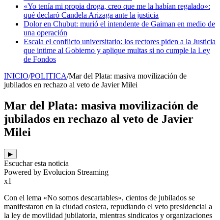
«Yo tenía mi propia droga, creo que me la habían regalado»:
qué declaró Candela Arizaga ante la justicia
Dolor en Chubut: murió el intendente de Gaiman en medio de
una operación
Escala el conflicto universitario: los rectores piden a la Justicia
que intime al Gobierno y aplique multas si no cumple la Ley
de Fondos
INICIO
/
POLITICA
/
Mar del Plata: masiva movilización de
jubilados en rechazo al veto de Javier Milei
Mar del Plata: masiva movilización de
jubilados en rechazo al veto de Javier
Milei
▶
Escuchar esta noticia
Powered by Evolucion Streaming
x1
Con el lema «No somos descartables», cientos de jubilados se
manifestaron en la ciudad costera, repudiando el veto presidencial a
la ley de movilidad jubilatoria, mientras sindicatos y organizaciones