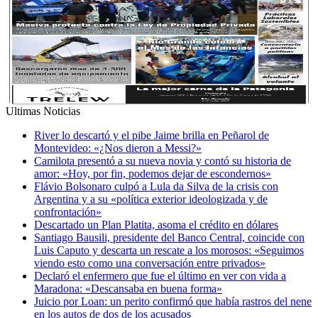
Ultimas Noticias
River lo descartó y el pibe Jaime brilla en Peñarol de
Montevideo: «¿Nos dieron a Messi?»
Camilota presentó a su nueva novia y contó su historia de
amor: «Hoy, por fin, podemos dejar de escondernos»
Flávio Bolsonaro culpó a Lula da Silva de la crisis con
Argentina y a su «política exterior ideologizada y de
confrontación»
Descartado un Plan Platita, asoma el crédito en dólares
Santiago Bausili, presidente del Banco Central, coincide con
Luis Caputo y descarta un rescate a los morosos: «Seguimos
viendo esto como una conversación entre privados»
Declaró el enfermero que fue el último en ver con vida a
Maradona: «Descansaba en buena forma»
Juicio por Loan: un perito confirmó que había rastros del nene
en los autos de dos de los acusados