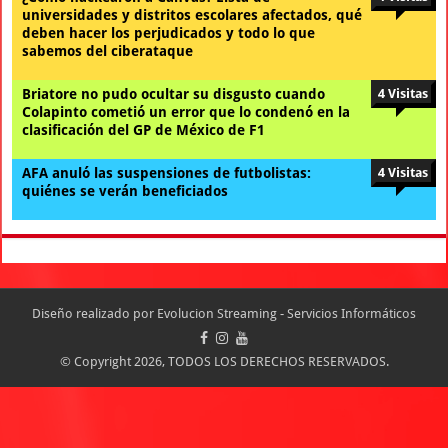
universidades y distritos escolares afectados, qué
deben hacer los perjudicados y todo lo que
sabemos del ciberataque
Briatore no pudo ocultar su disgusto cuando
4 Visitas
Colapinto cometió un error que lo condenó en la
clasificación del GP de México de F1
AFA anuló las suspensiones de futbolistas:
4 Visitas
quiénes se verán beneficiados
Diseño realizado por
Evolucion Streaming - Servicios Informáticos
© Copyright 2026, TODOS LOS DERECHOS RESERVADOS.