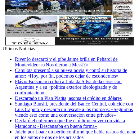
Ultimas Noticias
River lo descartó y el pibe Jaime brilla en Peñarol de
Montevideo: «¿Nos dieron a Messi?»
Camilota presentó a su nueva novia y contó su historia de
amor: «Hoy, por fin, podemos dejar de escondernos»
Flávio Bolsonaro culpó a Lula da Silva de la crisis con
Argentina y a su «política exterior ideologizada y de
confrontación»
Descartado un Plan Platita, asoma el crédito en dólares
Santiago Bausili, presidente del Banco Central, coincide con
Luis Caputo y descarta un rescate a los morosos: «Seguimos
viendo esto como una conversación entre privados»
Declaró el enfermero que fue el último en ver con vida a
Maradona: «Descansaba en buena forma»
Juicio por Loan: un perito confirmó que había rastros del nene
en los autos de dos de los acusados