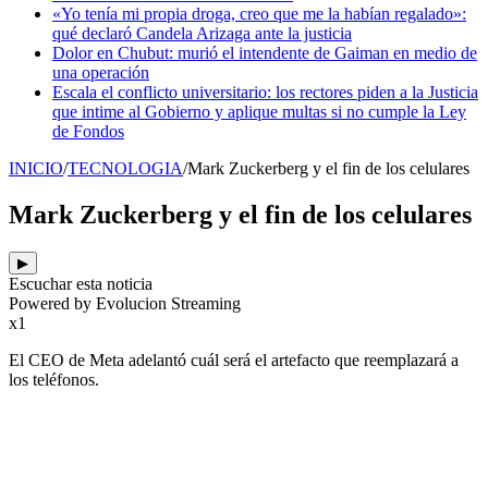
«Yo tenía mi propia droga, creo que me la habían regalado»:
qué declaró Candela Arizaga ante la justicia
Dolor en Chubut: murió el intendente de Gaiman en medio de
una operación
Escala el conflicto universitario: los rectores piden a la Justicia
que intime al Gobierno y aplique multas si no cumple la Ley
de Fondos
INICIO
/
TECNOLOGIA
/
Mark Zuckerberg y el fin de los celulares
Mark Zuckerberg y el fin de los celulares
▶
Escuchar esta noticia
Powered by Evolucion Streaming
x1
El CEO de Meta adelantó cuál será el artefacto que reemplazará a
los teléfonos.