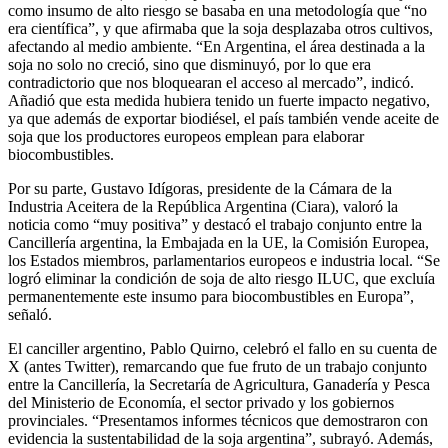
como insumo de alto riesgo se basaba en una metodología que “no
era científica”, y que afirmaba que la soja desplazaba otros cultivos,
afectando al medio ambiente. “En Argentina, el área destinada a la
soja no solo no creció, sino que disminuyó, por lo que era
contradictorio que nos bloquearan el acceso al mercado”, indicó.
Añadió que esta medida hubiera tenido un fuerte impacto negativo,
ya que además de exportar biodiésel, el país también vende aceite de
soja que los productores europeos emplean para elaborar
biocombustibles.
Por su parte, Gustavo Idígoras, presidente de la Cámara de la
Industria Aceitera de la República Argentina (Ciara), valoró la
noticia como “muy positiva” y destacó el trabajo conjunto entre la
Cancillería argentina, la Embajada en la UE, la Comisión Europea,
los Estados miembros, parlamentarios europeos e industria local. “Se
logró eliminar la condición de soja de alto riesgo ILUC, que excluía
permanentemente este insumo para biocombustibles en Europa”,
señaló.
El canciller argentino, Pablo Quirno, celebró el fallo en su cuenta de
X (antes Twitter), remarcando que fue fruto de un trabajo conjunto
entre la Cancillería, la Secretaría de Agricultura, Ganadería y Pesca
del Ministerio de Economía, el sector privado y los gobiernos
provinciales. “Presentamos informes técnicos que demostraron con
evidencia la sustentabilidad de la soja argentina”, subrayó. Además,