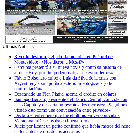
Ultimas Noticias
River lo descartó y el pibe Jaime brilla en Peñarol de
Montevideo: «¿Nos dieron a Messi?»
Camilota presentó a su nueva novia y contó su historia de
amor: «Hoy, por fin, podemos dejar de escondernos»
Flávio Bolsonaro culpó a Lula da Silva de la crisis con
Argentina y a su «política exterior ideologizada y de
confrontación»
Descartado un Plan Platita, asoma el crédito en dólares
Santiago Bausili, presidente del Banco Central, coincide con
Luis Caputo y descarta un rescate a los morosos: «Seguimos
viendo esto como una conversación entre privados»
Declaró el enfermero que fue el último en ver con vida a
Maradona: «Descansaba en buena forma»
Juicio por Loan: un perito confirmó que había rastros del nene
en los autos de dos de los acusados