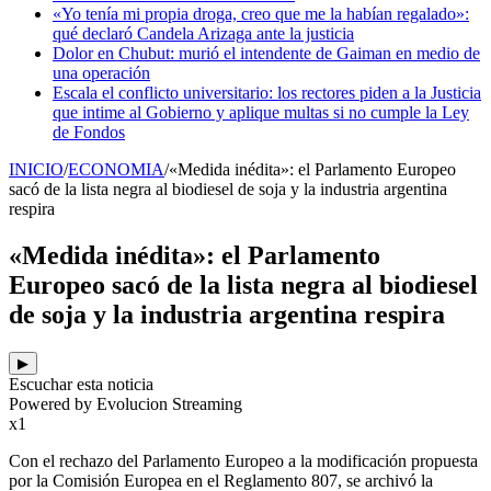
«Yo tenía mi propia droga, creo que me la habían regalado»:
qué declaró Candela Arizaga ante la justicia
Dolor en Chubut: murió el intendente de Gaiman en medio de
una operación
Escala el conflicto universitario: los rectores piden a la Justicia
que intime al Gobierno y aplique multas si no cumple la Ley
de Fondos
INICIO
/
ECONOMIA
/
«Medida inédita»: el Parlamento Europeo
sacó de la lista negra al biodiesel de soja y la industria argentina
respira
«Medida inédita»: el Parlamento
Europeo sacó de la lista negra al biodiesel
de soja y la industria argentina respira
▶
Escuchar esta noticia
Powered by Evolucion Streaming
x1
Con el rechazo del Parlamento Europeo a la modificación propuesta
por la Comisión Europea en el Reglamento 807, se archivó la