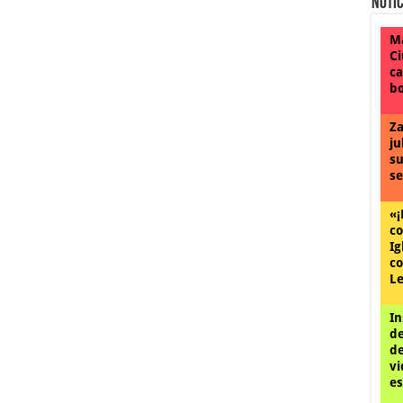
Notic
Ma
Ci
ca
bo
Za
ju
su
se
«¡
co
Ig
co
Le
In
de
de
vi
es