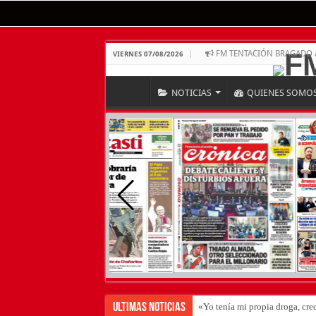
FM TENTACIÓN BRAGADO 
VIERNES 07/08/2026
NOTICIAS
QUIENES SOMO
Ultimas Noticias
«Yo tenía mi propia droga, cre
Dolor en Chubut: murió el int