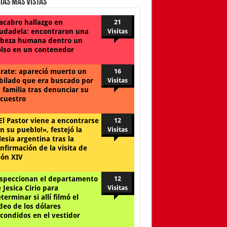
ias Mas Vistas
cabro hallazgo en
21
udadela: encontraron una
Visitas
beza humana dentro un
lso en un contenedor
rate: apareció muerto un
16
bilado que era buscado por
Visitas
 familia tras denunciar su
cuestro
El Pastor viene a encontrarse
12
n su pueblo!», festejó la
Visitas
lesia argentina tras la
nfirmación de la visita de
ón XIV
speccionan el departamento
12
 Jesica Cirio para
Visitas
terminar si allí filmó el
deo de los dólares
condidos en el vestidor