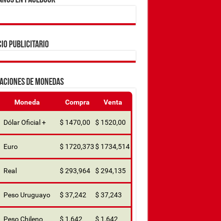
ANOS EN FACEBOOK
IO PUBLICITARIO
ZACIONES DE MONEDAS
Moneda
Compra
Venta
Dólar Oficial +
$ 1470,00
$ 1520,00
Euro
$ 1720,373
$ 1734,514
Real
$ 293,964
$ 294,135
Peso Uruguayo
$ 37,242
$ 37,243
Peso Chileno
$ 1,642
$ 1,642