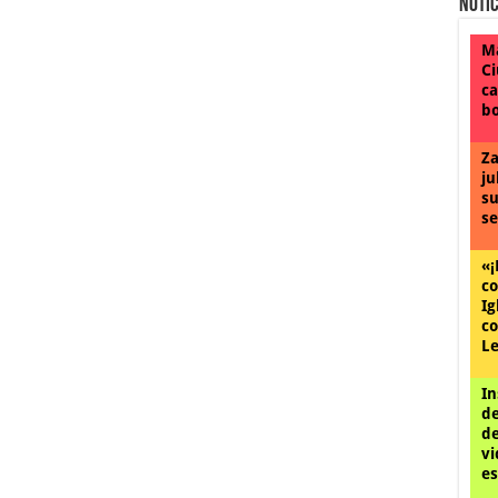
Notic
Ma
Ci
ca
bo
Za
ju
su
se
«¡
co
Ig
co
Le
In
de
de
vi
es