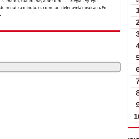
se calmaron, cuando hay amor todo se arregla”. Agregó
ndo minuto a minuto, es como una telenovela mexicana. En
.