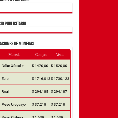
ANOS EN FACEBOOK
IO PUBLICITARIO
ZACIONES DE MONEDAS
Moneda
Compra
Venta
Dólar Oficial +
$ 1470,00
$ 1520,00
Euro
$ 1716,013
$ 1730,123
Real
$ 294,185
$ 294,187
Peso Uruguayo
$ 37,218
$ 37,218
Peso Chileno
$ 1,639
$ 1,639