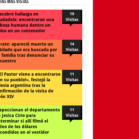
ias Mas Vistas
cabro hallazgo en
19
udadela: encontraron una
Visitas
beza humana dentro un
lso en un contenedor
rate: apareció muerto un
14
bilado que era buscado por
Visitas
 familia tras denunciar su
cuestro
El Pastor viene a encontrarse
11
n su pueblo!», festejó la
Visitas
lesia argentina tras la
nfirmación de la visita de
ón XIV
speccionan el departamento
11
 Jesica Cirio para
Visitas
terminar si allí filmó el
deo de los dólares
condidos en el vestidor