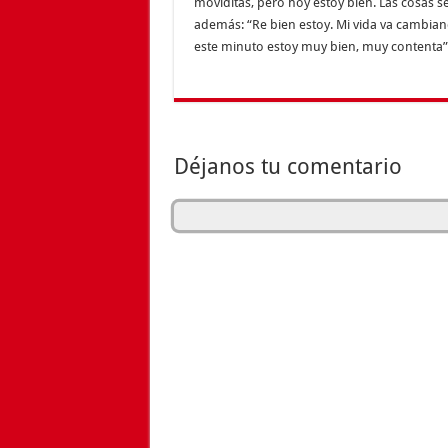
moviditas, pero hoy estoy bien. Las cosas 
además: “Re bien estoy. Mi vida va cambia
este minuto estoy muy bien, muy contenta”
Déjanos tu comentario