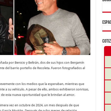
BUSC
ESPAC
COTI
añada por Benicio y Beltrán, dos de sus hijos con Benjamín
te del barrio porteño de Recoleta. Fueron fotografiados al
 brevemente con los medios que la esperaban, mientras que
ente a su vehículo. A pesar de ello, ambos exhibieron sonrisas,
jo de esta nueva oportunidad que le brindan al amor.
primera vez en octubre de 2024, un mes después de que
o García Moritán. Después de ocho meses de relación,