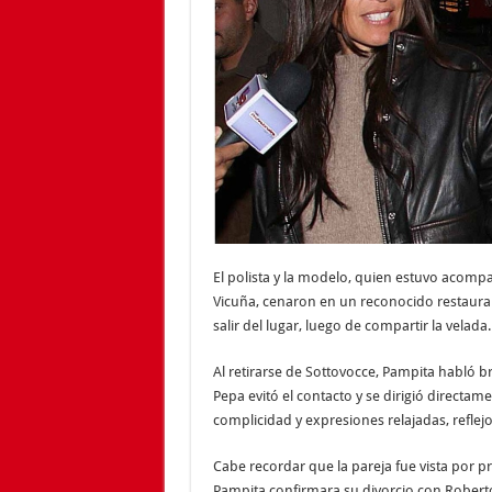
El polista y la modelo, quien estuvo acomp
Vicuña, cenaron en un reconocido restauran
salir del lugar, luego de compartir la velada.
Al retirarse de Sottovocce, Pampita habló
Pepa evitó el contacto y se dirigió directam
complicidad y expresiones relajadas, refle
Cabe recordar que la pareja fue vista por 
Pampita confirmara su divorcio con Robert