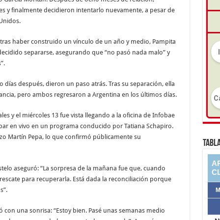
s y finalmente decidieron intentarlo nuevamente, a pesar de
 Unidos.
tras haber construido un vínculo de un año y medio, Pampita
decidido separarse, asegurando que “no pasó nada malo” y
”.
 días después, dieron un paso atrás. Tras su separación, ella
tancia, pero ambos regresaron a Argentina en los últimos días.
 y el miércoles 13 fue vista llegando a la oficina de Infobae
icipar en vivo en un programa conducido por Tatiana Schapiro.
 hizo Martín Pepa, lo que confirmó públicamente su
TABLA
astelo aseguró: “La sorpresa de la mañana fue que, cuando
 rescate para recuperarla. Está dada la reconciliación porque
s”.
só con una sonrisa: “Estoy bien. Pasé unas semanas medio