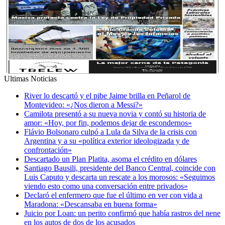
Ultimas Noticias
River lo descartó y el pibe Jaime brilla en Peñarol de
Montevideo: «¿Nos dieron a Messi?»
Camilota presentó a su nueva novia y contó su historia de
amor: «Hoy, por fin, podemos dejar de escondernos»
Flávio Bolsonaro culpó a Lula da Silva de la crisis con
Argentina y a su «política exterior ideologizada y de
confrontación»
Descartado un Plan Platita, asoma el crédito en dólares
Santiago Bausili, presidente del Banco Central, coincide con
Luis Caputo y descarta un rescate a los morosos: «Seguimos
viendo esto como una conversación entre privados»
Declaró el enfermero que fue el último en ver con vida a
Maradona: «Descansaba en buena forma»
Juicio por Loan: un perito confirmó que había rastros del nene
en los autos de dos de los acusados