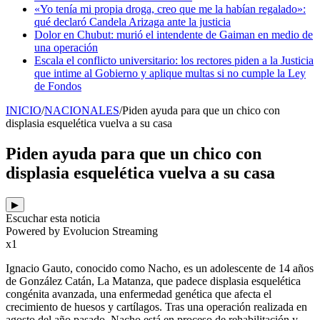
«Yo tenía mi propia droga, creo que me la habían regalado»:
qué declaró Candela Arizaga ante la justicia
Dolor en Chubut: murió el intendente de Gaiman en medio de
una operación
Escala el conflicto universitario: los rectores piden a la Justicia
que intime al Gobierno y aplique multas si no cumple la Ley
de Fondos
INICIO
/
NACIONALES
/
Piden ayuda para que un chico con
displasia esquelética vuelva a su casa
Piden ayuda para que un chico con
displasia esquelética vuelva a su casa
▶
Escuchar esta noticia
Powered by Evolucion Streaming
x1
Ignacio Gauto, conocido como Nacho, es un adolescente de 14 años
de González Catán, La Matanza, que padece displasia esquelética
congénita avanzada, una enfermedad genética que afecta el
crecimiento de huesos y cartílagos. Tras una operación realizada en
agosto del año pasado, Nacho está en proceso de rehabilitación y