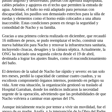
pasillo angosto y desnivelado, puertas con apertura inapropiada,
cables pelados y agujeros en el techo que permiten la entrada de
agua. Además, el baño no está adaptado para personas con
discapacidad, los pasillos son demasiado estrechos para la silla de
ruedas y elementos como el horno están colocados a una altura
inaccesible. Estas condiciones ponen en riesgo la seguridad y
comodidad de Nacho y su familia.
Gracias a una primera colecta realizada en diciembre, que recaudó
16 millones de pesos, se pudo reemplazar el techo, construir una
nueva habitación para Nacho y renovar la infraestructura sanitaria,
incluyendo cloacas, desagües y la cámara séptica. Actualmente, la
ONG ha iniciado una segunda colecta desde el 19 de abril,
destinada a lograr los ajustes finales, como el reacondicionamiento
del baño.
El deterioro de la salud de Nacho fue rápido y severo: en tan solo
tres meses, perdió la capacidad de caminar cuatro cuadras, y su
escoliosis comprometió órganos internos, poniendo en peligro su
vida. Ante esta situación, la organización gestionó su traslado al
Hospital Garrahan, donde los médicos indicaron la necesidad
urgente de la operación, advirtiendo que las probabilidades de que
Nacho volviera a caminar eran apenas del 1%.
Aunque inicialmente reacio por temor a vivir sin movilidad, fue el
apoyo de su madre, Analía, y la intervención de la Obra del Padre