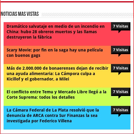
Noticias Mas Vistas
Dramático salvataje en medio de un incendio en
7 Visitas
China: hubo 28 obreros muertos y las llamas
destruyeron la fábrica
Scary Movie: por fin en la saga hay una película
7 Visitas
con buenos gags
Más de 2.000.000 de bonaerenses dejan de recibir
7 Visitas
una ayuda alimentaria: La Cámpora culpa a
Kicillof y el gobernador, a Milei
El conflicto entre Temu y Mercado Libre llegó a la
7 Visitas
Corte Suprema: todos los detalles
La Cámara Federal de La Plata resolvió que la
7 Visitas
denuncia de ARCA contra Sur Finanzas la sea
investigada por Federico Villena