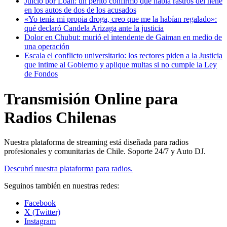
Juicio por Loan: un perito confirmó que había rastros del nene
en los autos de dos de los acusados
«Yo tenía mi propia droga, creo que me la habían regalado»:
qué declaró Candela Arizaga ante la justicia
Dolor en Chubut: murió el intendente de Gaiman en medio de
una operación
Escala el conflicto universitario: los rectores piden a la Justicia
que intime al Gobierno y aplique multas si no cumple la Ley
de Fondos
Transmisión Online para
Radios Chilenas
Nuestra plataforma de streaming está diseñada para radios
profesionales y comunitarias de Chile. Soporte 24/7 y Auto DJ.
Descubrí nuestra plataforma para radios.
Seguinos también en nuestras redes:
Facebook
X (Twitter)
Instagram