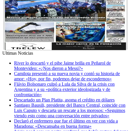
Ultimas Noticias
River lo descartó y el pibe Jaime brilla en Peñarol de
Montevideo: «¿Nos dieron a Messi?»
Camilota presentó a su nueva novia y contó su historia de
amor: «Hoy, por fin, podemos dejar de escondernos»
Flávio Bolsonaro culpó a Lula da Silva de la crisis con
Argentina y a su «política exterior ideologizada y de
confrontación»
Descartado un Plan Platita, asoma el crédito en dólares
Santiago Bausili, presidente del Banco Central, coincide con
Luis Caputo y descarta un rescate a los morosos: «Seguimos
viendo esto como una conversación entre privados»
Declaró el enfermero que fue el último en ver con vida a
Maradona: «Descansaba en buena forma»