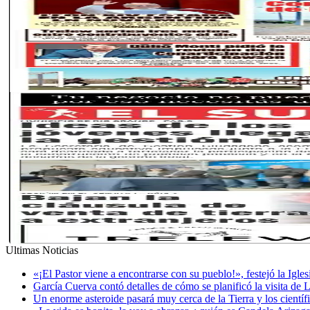
Ultimas Noticias
«¡El Pastor viene a encontrarse con su pueblo!», festejó la Igle
García Cuerva contó detalles de cómo se planificó la visita de 
Un enorme asteroide pasará muy cerca de la Tierra y los cientí