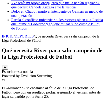
«Yo tenía mi propia droga, creo que me la habían regalado»:
qué declaró Candela Arizaga ante la justicia
Dolor en Chubut: murió el intendente de Gaiman en medio de
una operación
Escala el conflicto universitario: los rectores piden a la Justicia
que intime al Gobierno y aplique multas si no cumple la Ley
de Fondos
INICIO
/
DEPORTES
/
Qué necesita River para salir campeón de la
Liga Profesional de Fútbol
Qué necesita River para salir campeón de
la Liga Profesional de Fútbol
▶
Escuchar esta noticia
Powered by Evolucion Streaming
x1
El «Millonario» se encamina al título de la Liga Profesional de
Fútbol, pero con un resultado podría asegurarlo el viernes, antes de
jugar su partido por la fecha 25.