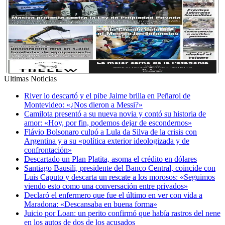
Ultimas Noticias
River lo descartó y el pibe Jaime brilla en Peñarol de
Montevideo: «¿Nos dieron a Messi?»
Camilota presentó a su nueva novia y contó su historia de
amor: «Hoy, por fin, podemos dejar de escondernos»
Flávio Bolsonaro culpó a Lula da Silva de la crisis con
Argentina y a su «política exterior ideologizada y de
confrontación»
Descartado un Plan Platita, asoma el crédito en dólares
Santiago Bausili, presidente del Banco Central, coincide con
Luis Caputo y descarta un rescate a los morosos: «Seguimos
viendo esto como una conversación entre privados»
Declaró el enfermero que fue el último en ver con vida a
Maradona: «Descansaba en buena forma»
Juicio por Loan: un perito confirmó que había rastros del nene
en los autos de dos de los acusados