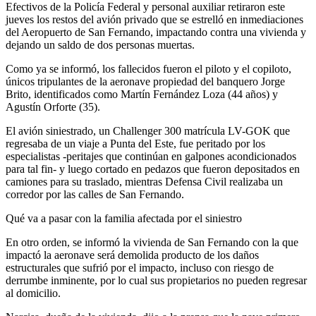
Efectivos de la Policía Federal y personal auxiliar retiraron este
jueves los restos del avión privado que se estrelló en inmediaciones
del Aeropuerto de San Fernando, impactando contra una vivienda y
dejando un saldo de dos personas muertas.
Como ya se informó, los fallecidos fueron el piloto y el copiloto,
únicos tripulantes de la aeronave propiedad del banquero Jorge
Brito, identificados como Martín Fernández Loza (44 años) y
Agustín Orforte (35).
El avión siniestrado, un Challenger 300 matrícula LV-GOK que
regresaba de un viaje a Punta del Este, fue peritado por los
especialistas -peritajes que continúan en galpones acondicionados
para tal fin- y luego cortado en pedazos que fueron depositados en
camiones para su traslado, mientras Defensa Civil realizaba un
corredor por las calles de San Fernando.
Qué va a pasar con la familia afectada por el siniestro
En otro orden, se informó la vivienda de San Fernando con la que
impactó la aeronave será demolida producto de los daños
estructurales que sufrió por el impacto, incluso con riesgo de
derrumbe inminente, por lo cual sus propietarios no pueden regresar
al domicilio.