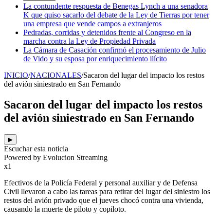
La contundente respuesta de Benegas Lynch a una senadora
K que quiso sacarlo del debate de la Ley de Tierras por tener
una empresa que vende campos a extranjeros
Pedradas, corridas y detenidos frente al Congreso en la
marcha contra la Ley de Propiedad Privada
La Cámara de Casación confirmó el procesamiento de Julio
de Vido y su esposa por enriquecimiento ilícito
INICIO
/
NACIONALES
/
Sacaron del lugar del impacto los restos
del avión siniestrado en San Fernando
Sacaron del lugar del impacto los restos
del avión siniestrado en San Fernando
▶
Escuchar esta noticia
Powered by Evolucion Streaming
x1
Efectivos de la Policía Federal y personal auxiliar y de Defensa
Civil llevaron a cabo las tareas para retirar del lugar del siniestro los
restos del avión privado que el jueves chocó contra una vivienda,
causando la muerte de piloto y copiloto.