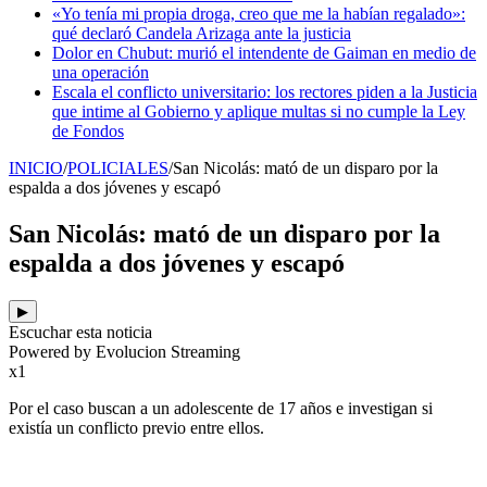
«Yo tenía mi propia droga, creo que me la habían regalado»:
qué declaró Candela Arizaga ante la justicia
Dolor en Chubut: murió el intendente de Gaiman en medio de
una operación
Escala el conflicto universitario: los rectores piden a la Justicia
que intime al Gobierno y aplique multas si no cumple la Ley
de Fondos
INICIO
/
POLICIALES
/
San Nicolás: mató de un disparo por la
espalda a dos jóvenes y escapó
San Nicolás: mató de un disparo por la
espalda a dos jóvenes y escapó
▶
Escuchar esta noticia
Powered by Evolucion Streaming
x1
Por el caso buscan a un adolescente de 17 años e investigan si
existía un conflicto previo entre ellos.