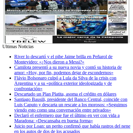
Ultimas Noticias
River lo descartó y el pibe Jaime brilla en Peñarol de
Montevideo: «¿Nos dieron a Messi?»
Camilota presentó a su nueva novia y contó su historia de
amor: «Hoy, por fin, podemos dejar de escondernos»
Flávio Bolsonaro culpó a Lula da Silva de la crisis con
Argentina y a su «política exterior ideologizada y de
confrontación»
Descartado un Plan Platita, asoma el crédito en dólares
Santiago Bausili, presidente del Banco Central, coincide con
Luis Caputo y descarta un rescate a los morosos: «Seguimos
viendo esto como una conversación entre privados»
Declaró el enfermero que fue el último en ver con vida a
Maradona: «Descansaba en buena forma»
Juicio por Loan: un perito confirmó que había rastros del nene
en los autos de dos de los acusados