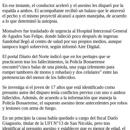
En ese instante, el conductor aceleró y el asesino les disparó por la
espalda a ambos. El acompañante recibió un balazo que le atravesó
el pecho y el mismo proyectil alcanzó a quien manejaba, de acuerdo
a lo que determinó la autopsia.
Monsalves fue trasladado de urgencia al Hospital Interzonal General
de Agudos San Felipe, donde falleció poco después de ingresar.
Sandobal llegó al centro de salud por sus propios medios, aunque
tampoco logró sobrevivir, según informó Aire Digital.
El portal Diario del Norte indicó que en los peritajes que se
practicaron tras los fallecimientos, la Policía Bonaerense
encontró“cinco balas de una pistola, una yuga (elemento para
romper tambores de motos y robarlas) y dos celulares” entre las
pertenencias del menor de los fallecidos.
Se investiga si el joven de 17 años que está identificado como
presunto autor del disparo tenía conflictos previos con uno o ambos
fallecidos. Además, de acuerdo a la información que maneja la
Policía Bonaerense, el supuesto asesino tiene antecedentes por robos
y lesiones con arma de fuego.
En un principio la causa había quedado a cargo del fiscal Darío
Giagnorio, titular de la UFI N°13 de San Nicolás, pero tras
identificar al presunto asesino y establecer que es menor de edad, el