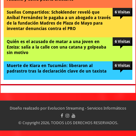
Sueños Compartidos: Schoklender reveló que
6 Visitas
Aníbal Fernández le pagaba a un abogado a través
de la fundación Madres de Plaza de Mayo para
inventar denuncias contra el PRO
Quién es el acusado de matar a una joven en
6 Visitas
Ezeiza: salía a la calle con una catana y golpeaba
sin motivo
Muerte de Kiara en Tucumán: liberaron al
6 Visitas
padrastro tras la declaración clave de un taxista
Diseño realizado por
Evolucion Streaming - Servicios Informáticos
© Copyright 2026, TODOS LOS DERECHOS RESERVADOS.