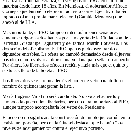
Alianza La Libertad Avanza, sin vestigios del PRO en el terruño
macrista desde hace 18 años. En Mendoza, el gobernador Alfredo
Cornejo -que también celebró un acuerdo con el Ejecutivo- había
logrado colar su propia marca electoral (Cambia Mendoza) que
anexó al de LLA.
Más importante, el PRO tampoco intentará retener senadores,
aunque en rigor las dos bancas por la mayoría de la Ciudad son de la
larretista Guadalupe Tagliaferri y del radical Martín Lousteau. Los
dos serán del oficialismo. El PRO apenas pudo asegurar dos
diputados entrables. La oferta no cambió demasiado desde el jueves
pasado, cuando volvió a abrirse una ventana para sellar un acuerdo.
Por ahora, los libertarios ofrecen recién y nada más que el quinto y
sexto casillero de la boleta al PRO.
Los libertarios se guardan además el poder de veto para definir el
nombre de quienes integrarán la lista .
María Eugenia Vidal no será candidata. No avala el acuerdo y
tampoco la quieren los libertarios, pero no dará un portazo al PRO,
aunque tampoco acompañaría los vetos del Presidente.
El acuerdo no significará la construcción de un bloque común en la
legislatura porteña, pero en la Ciudad destacan que bajarán “los
niveles de hostigamiento” contra el ejecutivo porteño.