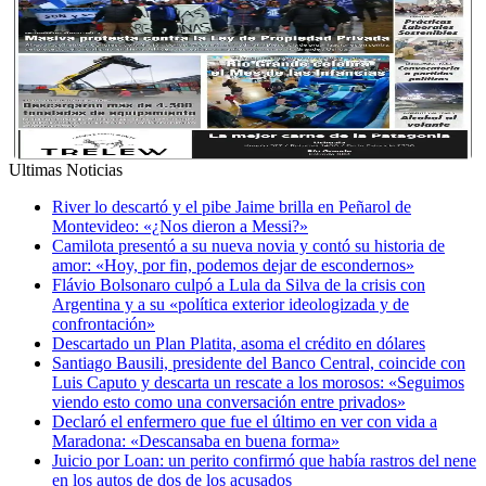
Ultimas Noticias
River lo descartó y el pibe Jaime brilla en Peñarol de
Montevideo: «¿Nos dieron a Messi?»
Camilota presentó a su nueva novia y contó su historia de
amor: «Hoy, por fin, podemos dejar de escondernos»
Flávio Bolsonaro culpó a Lula da Silva de la crisis con
Argentina y a su «política exterior ideologizada y de
confrontación»
Descartado un Plan Platita, asoma el crédito en dólares
Santiago Bausili, presidente del Banco Central, coincide con
Luis Caputo y descarta un rescate a los morosos: «Seguimos
viendo esto como una conversación entre privados»
Declaró el enfermero que fue el último en ver con vida a
Maradona: «Descansaba en buena forma»
Juicio por Loan: un perito confirmó que había rastros del nene
en los autos de dos de los acusados