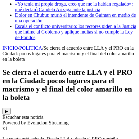
«Yo tenía mi propia droga, creo que me la habían regalado»:
qué declaró Candela Arizaga ante la justicia
Dolor en Chubut: murió el intendente de Gaiman en medio de
una operación
Escala el conflicto universitario: los rectores piden a la Justicia
que intime al Gobierno y aplique multas si no cumple la Ley
de Fondos
INICIO
/
POLITICA
/
Se cierra el acuerdo entre LLA y el PRO en la
Ciudad: pocos lugares para el macrismo y el final del color amarillo
en la boleta
Se cierra el acuerdo entre LLA y el PRO
en la Ciudad: pocos lugares para el
macrismo y el final del color amarillo en
la boleta
▶
Escuchar esta noticia
Powered by Evolucion Streaming
x1
La suerte está echada. Desde LLA y desde el PRO porteño