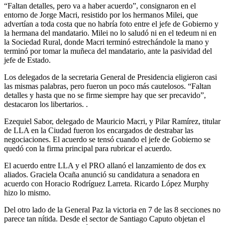
“Faltan detalles, pero va a haber acuerdo”, consignaron en el
entorno de Jorge Macri, resistido por los hermanos Milei, que
advertían a toda costa que no habría foto entre el jefe de Gobierno y
la hermana del mandatario. Milei no lo saludó ni en el tedeum ni en
la Sociedad Rural, donde Macri terminó estrechándole la mano y
terminó por tomar la muñeca del mandatario, ante la pasividad del
jefe de Estado.
Los delegados de la secretaria General de Presidencia eligieron casi
las mismas palabras, pero fueron un poco más cautelosos. “Faltan
detalles y hasta que no se firme siempre hay que ser precavido”,
destacaron los libertarios. .
Ezequiel Sabor, delegado de Mauricio Macri, y Pilar Ramírez, titular
de LLA en la Ciudad fueron los encargados de destrabar las
negociaciones. El acuerdo se tensó cuando el jefe de Gobierno se
quedó con la firma principal para rubricar el acuerdo.
El acuerdo entre LLA y el PRO allanó el lanzamiento de dos ex
aliados. Graciela Ocaña anunció su candidatura a senadora en
acuerdo con Horacio Rodríguez Larreta. Ricardo López Murphy
hizo lo mismo.
Del otro lado de la General Paz la victoria en 7 de las 8 secciones no
parece tan nítida. Desde el sector de Santiago Caputo objetan el