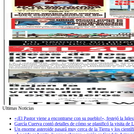
Ultimas Noticias
«¡El Pastor viene a encontrarse con su pueblo!», festejó la Igle
García Cuerva contó detalles de cómo se planificó la visita de 
Un enorme asteroide pasará muy cerca de la Tierra y los cientí