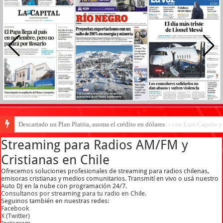
Descartado un Plan Platita, asoma el crédito en dólares
Santiago Bausili, presidente del Banco Central, coincide con Luis Caputo 
Streaming para Radios AM/FM y
Cristianas en Chile
Ofrecemos soluciones profesionales de streaming para radios chilenas,
emisoras cristianas y medios comunitarios. Transmití en vivo o usá nuestro
Auto DJ en la nube con programación 24/7.
Consultanos por streaming para tu radio en Chile.
Seguinos también en nuestras redes:
Facebook
X (Twitter)